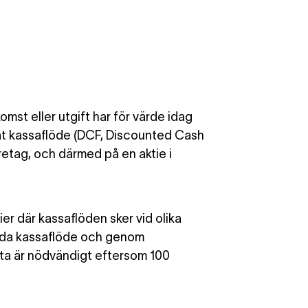
mst eller utgift har för värde idag
rat kassaflöde (DCF, Discounted Cash
retag, och därmed på en aktie i
er där kassaflöden sker vid olika
mtida kassaflöde och genom
tta är nödvändigt eftersom 100