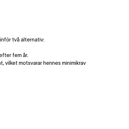
nför två alternativ:
fter fem år.
t, vilket motsvarar hennes minimikrav