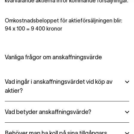
kvarvarande aktierna inför kommande försäljningar.
Omkostnadsbeloppet för aktieförsäljningen blir:
94 x 100 = 9 400 kronor
Vanliga frågor om anskaffningsvärde
Vad ingår i anskaffningsvärdet vid köp av
aktier?
Utöver själva inköpssumman ingår kostnaden för
Vad betyder anskaffningsvärde?
eventuellt courtage i anskaffningsvärdet.
Anskaffningsvärde är en skatteterm som beskriver
Behöver man ha koll på sina tillgångars