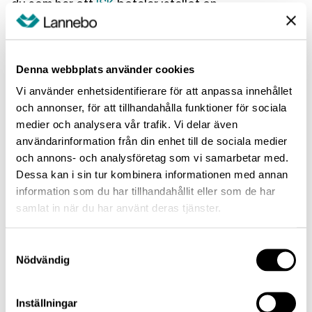
du som har ett
ISK
betalar istället en
schablonskatt som baseras på sammanlagda
värdet på dina tillgångar. Därför har
anskaffningsvärdet ingen betydelse för skatten
Denna webbplats använder cookies
på ISK.
Vi använder enhetsidentifierare för att anpassa innehållet
och annonser, för att tillhandahålla funktioner för sociala
medier och analysera vår trafik. Vi delar även
användarinformation från din enhet till de sociala medier
Händelser som påverkar det genomsnittliga
och annons- och analysföretag som vi samarbetar med.
anskaffningsvärdet
Dessa kan i sin tur kombinera informationen med annan
information som du har tillhandahållit eller som de har
För att få en sann bild av anskaffningsvärdet per
samlat in när du har använt deras tjänster.
aktie behöver du ta reda på om det har inträffat
någon händelse i bolaget som påverkat aktiernas
Samtyckesval
antal och värde. Om bolaget till exempel har gjort
Nödvändig
en split, avknoppning, nyemission eller ett inlösen
påverkas nämligen ditt genomsnittliga
Inställningar