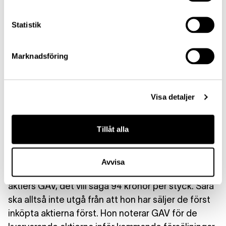
omkostnadsvärde.
Statistik
Beräkning av anskaffningsvärde
Marknadsföring
Sara har sålt en aktiepost på 100 aktier i bolaget
Fabriken AB, där hon totalt hade 200 aktier.
Visa detaljer
Aktierna köptes in vid tre olika tillfällen. Sara gör en
tabell för att kunna beräkna det genomsnittliga
Tillåt alla
anskaffningsvärdet (GAV) per aktie.
När Sara ska redovisa försäljningen till
Avvisa
Skatteverket ska hon använda sig av samtliga
aktiers GAV, det vill säga 94 kronor per styck. Sara
ska alltså
inte utgå från att hon har säljer de först
inköpta aktierna först
. Hon noterar GAV för de