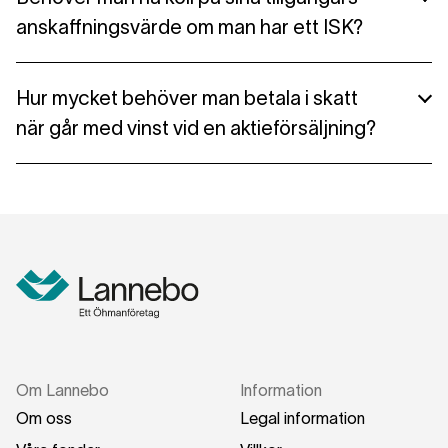
en produkts eller tillgångs värde vid köptillfället,
anskaffningsvärde om man har ett ISK?
det vill säga hur mycket köparen behövde betala.
Nej, om du har ett ISK behöver du inte ta reda på
Hur mycket behöver man betala i skatt
dina tillgångars anskaffningsvärde eftersom du
när går med vinst vid en aktieförsäljning?
inte ska betala vinstskatt utan en schablonskatt.
Om du har ett aktiekonto ska du betala 30 procent
skatt på vinsten du gjort vid försäljning.
Om Lannebo
Information
Om oss
Legal information