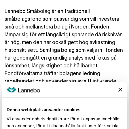
Lannebo Småbolag är en traditionell
småbolagsfond som passar dig som vill investera i
små och mellanstora bolag i Norden. Fonden
lämpar sig för ett långsiktigt sparande då risknivån
är hög, men den har också gett hög avkastning
historiskt sett. Samtliga bolag som väljs in i fonden
har genomgått en grundlig analys med fokus på
lönsamhet, långsiktighet och hållbarhet.
Fondförvaltarna träffar bolagens ledning
regelbundet och använder sig av sitt inflytande
som ägare för att skapa bästa möjliga
förutsättningar till god riskjusterad avkastning.
Fonden passar dig som har en placeringshorisont
Denna webbplats använder cookies
på minst fem år.
Vi använder enhetsidentifierare för att anpassa innehållet
och annonser, för att tillhandahålla funktioner för sociala