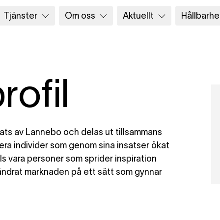
Tjänster
Om oss
Aktuellt
Hållbarhe
rofil
iftats av Lannebo och delas ut tillsammans
iera individer som genom sina insatser ökat
ls vara personer som sprider inspiration
ändrat marknaden på ett sätt som gynnar