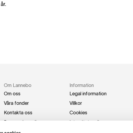
år.
Om Lannebo
Information
Om oss
Legal information
Våra fonder
Villkor
Kontakta oss
Cookies
Press och media
Integritetspolicy
Switch to English
Tillgänglighetsredogörel
r cookies