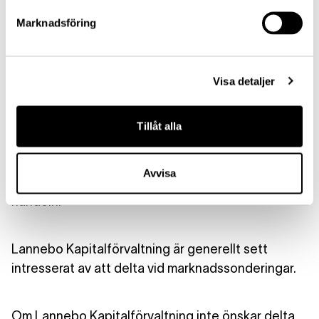
Marknadsföring
Marknadssonderingar görs bland annat för att
bedöma potentiella investerares intresse av en
Visa detaljer
eventuell transaktion och dess prissättning,
storlek och strukturering. Marknadssonderingar är
av betydelse för att kapitalmarknaden ska fungera
Tillåt alla
väl. Marknadssonderingar kan omfatta en
börsintroduktion eller därpå följande erbjudanden
Avvisa
av värdepapper, och skiljer sig från den vanliga
handeln.
Lannebo Kapitalförvaltning är generellt sett
intresserat av att delta vid marknadssonderingar.
Om Lannebo Kapitalförvaltning inte önskar delta