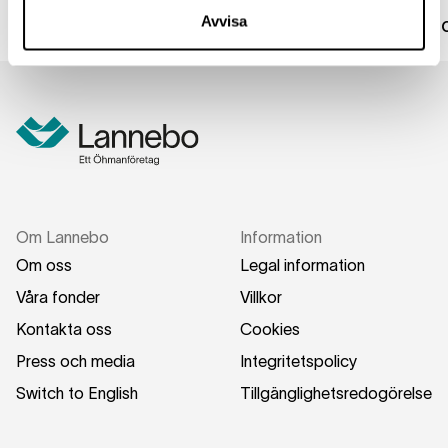
Avvisa
https://votingdashboard.glasslewis.com/lanneb
Om Lannebo
Information
Om oss
Legal information
Våra fonder
Villkor
Kontakta oss
Cookies
Press och media
Integritetspolicy
Switch to English
Tillgänglighetsredogörelse