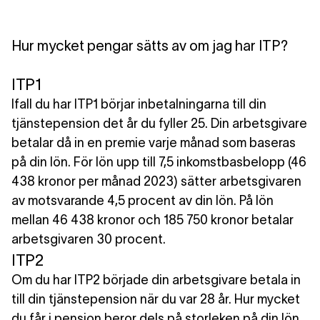
Hur mycket pengar sätts av om jag har ITP?
ITP1
Ifall du har ITP1 börjar inbetalningarna till din
tjänstepension det år du fyller 25. Din arbetsgivare
betalar då in en premie varje månad som baseras
på din lön. För lön upp till 7,5 inkomstbasbelopp (46
438 kronor per månad 2023) sätter arbetsgivaren
av motsvarande
4,5 procent av din lön
. På lön
mellan
46 438 kronor
och
185 750 kronor
betalar
arbetsgivaren
30 procent
.
ITP2
Om du har ITP2 började din arbetsgivare betala in
till din tjänstepension när du var 28 år. Hur mycket
du får i pension beror dels på storleken på din lön,