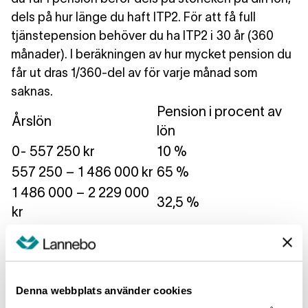
dels på hur länge du haft ITP2.
För att få full
tjänstepension behöver du ha ITP2 i 30 år (360
månader). I beräkningen av hur mycket pension du
får ut dras 1/360-del av för varje månad som
saknas
.
Pension i procent av
Årslön
lön
0- 557 250 kr
10 %
557 250 – 1 486 000 kr
65 %
1 486 000 – 2 229 000
32,5 %
kr
2 229 000 kr
–
Därutöver sätter din arbetsgivare av en summa
som motsvarar 2 procent av din lön. Denna del
kallas för
ITPK
och är
premiebestämd
. Premien
Denna webbplats använder cookies
placeras i en traditionell försäkring hos Alecta om