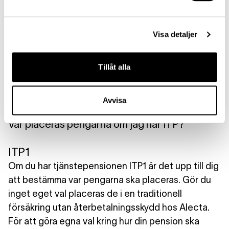
kommer utbetalningarna att ske så länge du lever.
Om du även har ITPK kommer den delen av
pensionen betalas ut under fem år – såvida du inte
Visa detaljer
väljer något annat.
Tillåt alla
Avvisa
Var placeras pengarna om jag har ITP?
ITP1
Om du har tjänstepensionen ITP1 är det upp till dig
att bestämma var pengarna ska placeras. Gör du
inget eget val placeras de i en
traditionell
försäkring utan återbetalningsskydd
hos Alecta.
För att göra egna val kring hur din pension ska