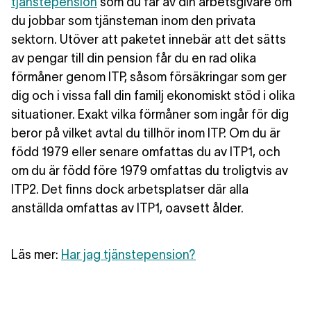
tjänstepension
som du får av din arbetsgivare om
du jobbar som
tjänsteman inom den privata
sektorn
. Utöver att paketet innebär att det sätts
av pengar till din pension får du en rad olika
förmåner genom ITP, såsom försäkringar som ger
dig och i vissa fall din familj ekonomiskt stöd i olika
situationer. Exakt vilka förmåner som ingår för dig
beror på vilket avtal du tillhör inom ITP. Om du är
född 1979 eller senare omfattas du av ITP1, och
om du är född före 1979 omfattas du troligtvis av
ITP2. Det finns dock arbetsplatser där alla
anställda omfattas av ITP1, oavsett ålder.
Läs mer
:
Har jag tjänstepension?