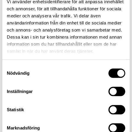
Vi använder enhetsidentifierare för att anpassa innehållet
du inte aktivt väljer något annat. Hur stor din
och annonser, för att tillhandahålla funktioner för sociala
premiebestämda pension blir avgörs av storleken
medier och analysera vår trafik. Vi delar även
användarinformation från din enhet till de sociala medier
på inbetalningarna, avkastning och de avgifter
och annons- och analysföretag som vi samarbetar med.
som tas ut.
Dessa kan i sin tur kombinera informationen med annan
information som du har tillhandahållit eller som de har
Läs mer
:
Räkna ut din tjänstepension
samlat in när du har använt deras tjänster.
Samtyckesval
Nödvändig
När kan jag ta ut min tjänstepension om jag har
ITP?
Inställningar
Oavsett om du har ITP1 eller ITP2 börjar
Statistik
utbetalningarna av din tjänstepension automatiskt
när du fyller 66 år
. Om du inte gör ett aktivt val
kring hur lång tidsperiod pensionen ska betalas ut
Marknadsföring