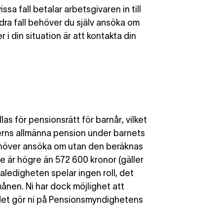
vissa fall betalar arbetsgivaren in till
ra fall
behöver du själv ansöka om
 i din situation är att kontakta din
llas för
pensionsrätt för barnår
, vilket
derns allmänna pension under barnets
behöver ansöka om utan den beräknas
te är högre än 572 600 kronor (gäller
raledigheten spelar ingen roll, det
ånen. Ni har dock möjlighet att
 det gör ni på Pensionsmyndighetens