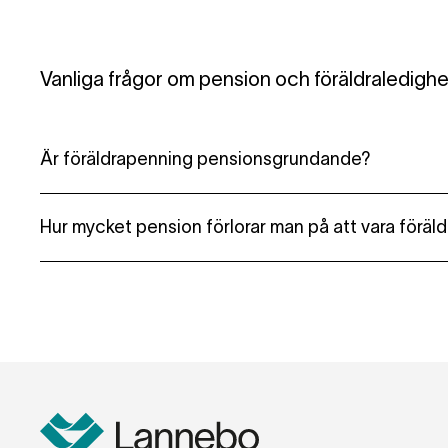
Vanliga frågor om pension och föräldraledighe
Är föräldrapenning pensionsgrundande?
Ja, dina inkomster från föräldrapenningen är pensio
Hur mycket pension förlorar man på att vara föräld
Det är svårt att säga eftersom det beror på om du
privat.