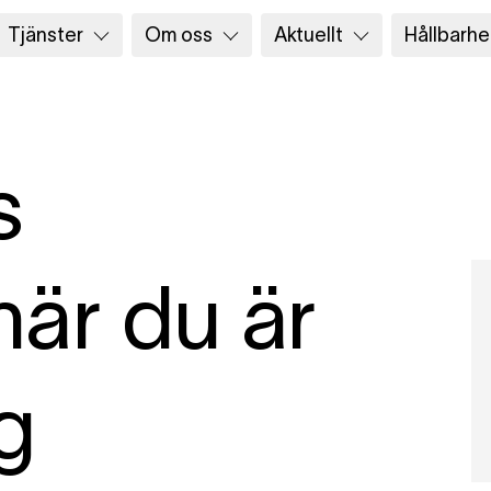
Tjänster
Om oss
Aktuellt
Hållbarhe
s
är du är
g