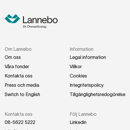
skattesatsen bestäms utifrån hur stort uttaget är
och i vilken kommun du är bosatt.
Om Lannebo
Information
Om oss
Legal information
Våra fonder
Villkor
Kontakta oss
Cookies
Press och media
Integritetspolicy
Switch to English
Tillgänglighetsredogörelse
Kontakta oss
Följ Lannebo
08-5622 5222
Linkedin