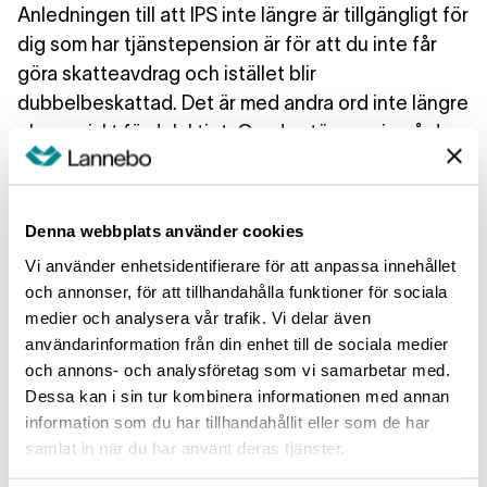
Anledningen till att IPS inte längre är tillgängligt för
dig som har tjänstepension är för att du
inte får
göra skatteavdrag
och
istället blir
dubbelbeskattad
. Det är med andra ord inte längre
ekonomiskt fördelaktigt. Om du stämmer in på den
här profilen och vill
pensionsspara privat
kan du
exempelvis
spara på ett ISK eller i en
kapitalförsäkring
.
Denna webbplats använder cookies
Vi använder enhetsidentifierare för att anpassa innehållet
och annonser, för att tillhandahålla funktioner för sociala
medier och analysera vår trafik. Vi delar även
Hur fungerar avdraget för IPS?
användarinformation från din enhet till de sociala medier
och annons- och analysföretag som vi samarbetar med.
Avdrag för privat pensionssparande kan endast
Dessa kan i sin tur kombinera informationen med annan
användas av
de som inte har tjänstepension
information som du har tillhandahållit eller som de har
genom sin anställning
. Avdraget innebär att du får
samlat in när du har använt deras tjänster.
dra av upp till 35 procent av din lön upp till max 10