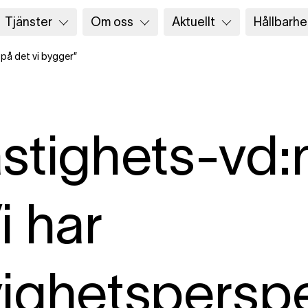
Tjänster
Om oss
Aktuellt
Hållbarhe
 på det vi bygger”
stighets-vd:
i har
ighetsperspe