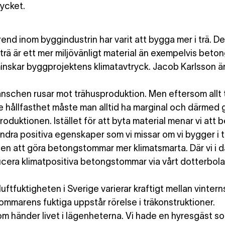
rycket.
trend
inom byggindustrin har varit att bygga mer i trä. D
trä är ett mer miljövänligt material än exempelvis beto
nskar byggprojektens klimatavtryck. Jacob Karlsson ä
anschen rusar mot trähusproduktion. Men eftersom allt t
e hållfasthet måste man alltid ha marginal och därmed g
produktionen. Istället för att byta material menar vi att 
andra positiva egenskaper som vi missar om vi bygger i t
ten att göra betongstommar mer klimatsmarta. Där vi i 
cera klimatpositiva betongstommar via vårt dotterbola
uftfuktigheten i Sverige varierar kraftigt mellan vintern
sommarens fuktiga uppstår rörelse i träkonstruktioner.
m händer livet i lägenheterna. Vi hade en hyresgäst s