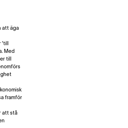
n att äga
till
ja. Med
r till
genomförs
ighet
 ekonomisk
sa framför
 att stå
en