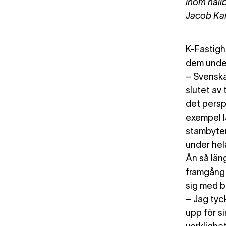
inom hållb
Jacob Ka
K-Fastigh
dem under
– Svenska 
slutet av 
det perspe
exempel l
stambyten
under hel
Än så län
framgång 
sig med b
– Jag tyck
upp för s