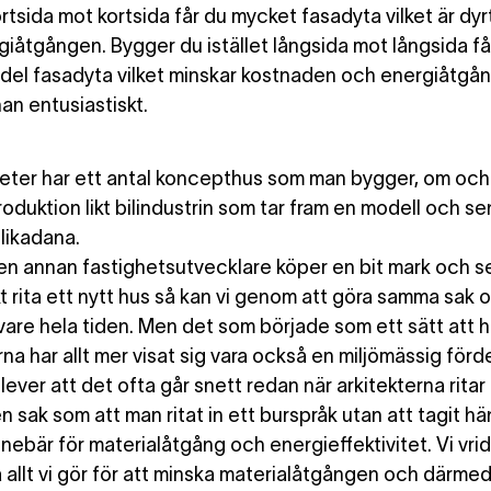
rtsida mot kortsida får du mycket fasadyta vilket är dyr
giåtgången. Bygger du istället långsida mot långsida få
del fasadyta vilket minskar kostnaden och energiåtgå
han entusiastiskt.
eter
har ett antal koncepthus som man bygger, om och
roduktion likt bilindustrin som tar fram en modell och s
 likadana.
n annan fastighetsutvecklare köper en bit mark och s
kt rita ett nytt hus så kan vi genom att göra samma sak
ivare hela tiden. Men det som började som ett sätt att h
a har allt mer visat sig vara också en miljömässig förde
ever att det ofta går snett redan när arkitekterna ritar
n sak som att man ritat in ett burspråk utan att tagit hän
nnebär för materialåtgång och energieffektivitet. Vi vri
 allt vi gör för att minska materialåtgången och därme