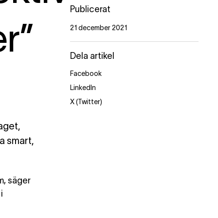
Publicerat
er”
21 december 2021
Dela artikel
Facebook
LinkedIn
X (Twitter)
aget,
a smart,
m, säger
i