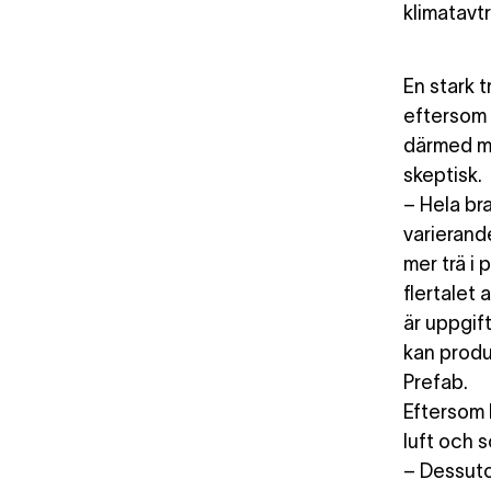
klimatavt
En stark 
eftersom 
därmed mi
skeptisk.
– Hela br
varierand
mer trä i 
flertalet 
är uppgif
kan produ
Prefab.
Eftersom l
luft och 
– Dessuto