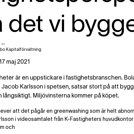
 det vi bygg
 av
bo Kapitalförvaltning
heter är en uppstickare i fastighetsbranschen. Bol
 Jacob Karlsson i spetsen, satsar stort på att bygg
ch långsiktigt. Miljövinsterna kommer på köpet.
lever
att det pågår en greenwashing som är helt abnor
lsson i videosamtalet från K-Fastigheters huvudkontor 
lm och