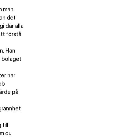
om man
nan det
i där alla
tt förstå
n. Han
 bolaget
er har
ob
värde på
ggrannhet
till
Om du