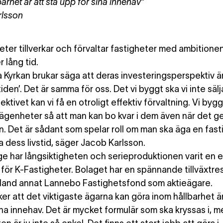
arhet är att stå upp för sina innehav”
rlsson
eter tillverkar och förvaltar fastigheter med ambitione
 lång tid.
Kyrkan brukar säga att deras investeringsperspektiv är ’
tiden’. Det är samma för oss. Det vi byggt ska vi inte säl
ktivet kan vi få en otroligt effektiv förvaltning. Vi bygge
ägenheter så att man kan bo kvar i dem även när det 
. Det är sådant som spelar roll om man ska äga en fast
a dess livstid, säger Jacob Karlsson.
ge har långsiktigheten och serieproduktionen varit en
för K-Fastigheter. Bolaget har en spännande tillväxtre
land annat Lannebo Fastighetsfond som aktieägare.
er att det viktigaste ägarna kan göra inom hållbarhet är
ina innehav. Det är mycket formulär som ska kryssas i, m