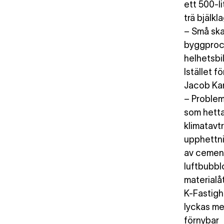
ett 500-li
trä bjälkl
– Små skad
byggproce
helhetsbi
Istället f
Jacob Kar
– Problem
som hettas
klimatavt
upphettni
av cement
luftbubbl
materialå
K-Fastigh
lyckas me
förnybar