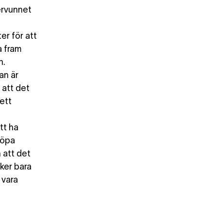
ervunnet
er för att
a fram
n.
an är
 att det
 ett
tt ha
köpa
n att det
äker bara
 vara