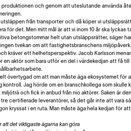
d produktionen och genom att uteslutande använda åt
armeringen.
r utsläppen från transporter och då köper vi utsläppsrätt
 för det. Men mitt mål är att vi inom 10 år ska lyckas t
itiva betongstommar helt utan utsläppsrätter, säger ha
 ingen tvekan om att fastighetsbranschens miljöpåverk
ch kräver ett helhetsperspektiv. Jacob Karlsson menar
ör en aktör som bara utför en del i värdekedjan att få till
 hållbarhetsarbete.
helt övertygad om att man måste äga ekosystemet för a
ig kontroll. Jag hörde om en branschkollega som skulle 
t miljöträ och fick in anbud från nio aktörer. Saken är de
 tre certifierade leverantörer, så det går inte att vara s
gon kryssat i en ruta. Man måste äga hela kedjan för att
r att det viktigaste ägarna kan göra