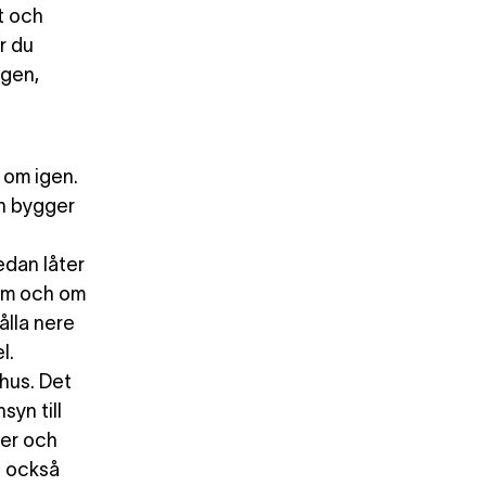
t och
r du
ngen,
 om igen.
en bygger
edan låter
 om och om
ålla nere
l.
 hus. Det
syn till
der och
d också