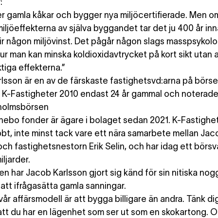
:
er gamla kåkar och bygger nya miljöcertifierade. Men 
miljöeffekterna av själva byggandet tar det ju 400 år in
lir någon miljövinst. Det pågår någon slags masspsykolog
hur man kan minska koldioxidavtrycket på kort sikt utan a
tiga effekterna.”
lsson är en av de färskaste fastighetsvd:arna på börse
K-Fastigheter 2010 endast 24 år gammal och noterade
holmsbörsen
nebo fonder är ägare i bolaget sedan 2021. K-Fastighet
bbt, inte minst tack vare ett nära samarbete mellan Jac
och fastighetsnestorn Erik Selin, och har idag ett börs
iljarder.
ten har Jacob Karlsson gjort sig känd för sin nitiska no
 att ifrågasätta gamla sanningar.
 vår affärsmodell är att bygga billigare än andra. Tänk dig 
tt du har en lägenhet som ser ut som en skokartong. 