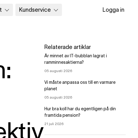
t
Kundservice
Logga in
Relaterade artiklar
Är minnet av IT-bubblan lagrat i
n:
ramminnesaktierna?
05 augusti 2026
Vi måste anpassa oss till en varmare
planet
05 augusti 2026
Hur bra koll har du egentligen på din
framtida pension?
ktiv
21 juli 2026