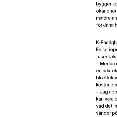
bygger ko
ökar ener
mindre an
förklarar 
K-Fastigh
En seriep
tusentals
– Medan e
en arkite
bli effekt
kostnadern
– Jag uppl
kan vara e
vad det i
vänder på