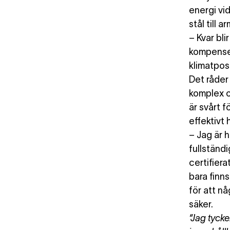
energi vi
stål till 
– Kvar bli
kompensera
klimatpos
Det råder
komplex o
är svårt f
effektivt
– Jag är 
fullständ
certifiera
bara finns
för att nå
säker.
“Jag tycke