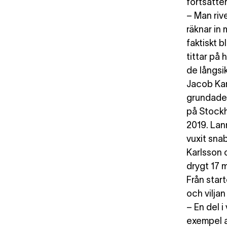
fortsätter
– Man riv
räknar in 
faktiskt b
tittar på 
de långsik
Jacob Kar
grundade 
på Stock
2019. Lan
vuxit sna
Karlsson 
drygt 17 m
Från star
och viljan
– En del i
exempel a