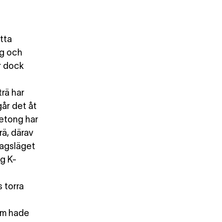
etta
ng och
r dock
rä har
år det åt
betong har
rä, därav
dagsläget
g K-
s torra
om hade