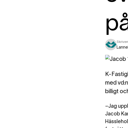
på
Skriven
Lanne
K-Fastig
med vd:n
billigt o
–Jag upp
Jacob Kar
Hässleho