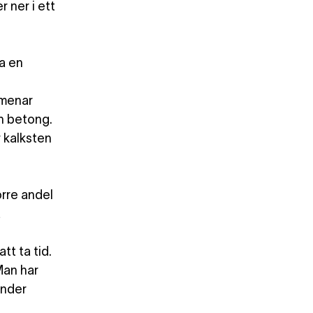
 ner i ett
a en
 menar
ån betong.
 kalksten
örre andel
a
t ta tid.
Man har
änder