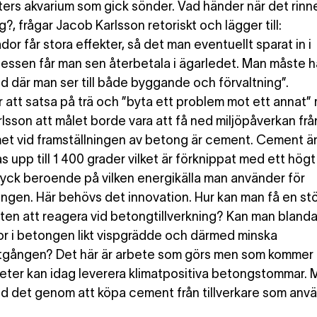
ters akvarium som gick sönder. Vad händer när det rinner
ag?, frågar Jacob Karlsson retoriskt och lägger till:
or får stora effekter, så det man eventuellt sparat in i
ssen får man sen återbetala i ägarledet. Man måste h
ld där man ser till både byggande och förvaltning”.
ör att satsa på trä och ”byta ett problem mot ett annat”
lsson att målet borde vara att få ned miljöpåverkan fr
et vid framställningen av betong är cement. Cement är
 upp till 1 400 grader vilket är förknippat med ett högt
ryck beroende på vilken energikälla man använder för
ngen. Här behövs det innovation. Hur kan man få en st
en att reagera vid betongtillverkning? Kan man bland
or i betongen likt vispgrädde och därmed minska
tgången? Det här är arbete som görs men som kommer at
eter kan idag leverera klimatpositiva betongstommar. 
d det genom att köpa cement från tillverkare som anv