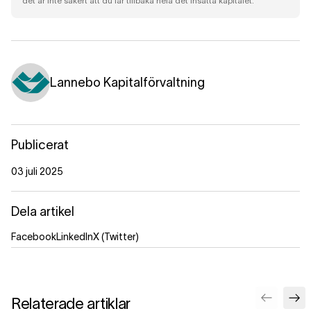
det är inte säkert att du får tillbaka hela det insatta kapitalet.
Lannebo Kapitalförvaltning
Publicerat
03 juli 2025
Dela artikel
Facebook
LinkedIn
X (Twitter)
Relaterade artiklar