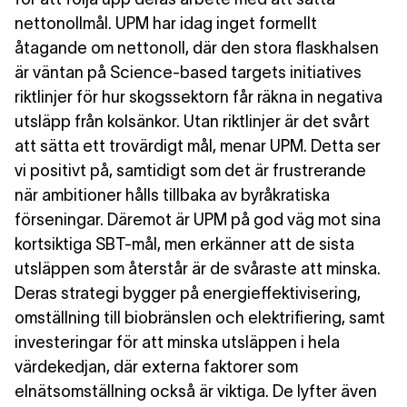
nettonollmål. UPM har idag inget formellt
åtagande om nettonoll, där den stora flaskhalsen
är väntan på Science-based targets initiatives
riktlinjer för hur skogssektorn får räkna in negativa
utsläpp från kolsänkor. Utan riktlinjer är det svårt
att sätta ett trovärdigt mål, menar UPM. Detta ser
vi positivt på, samtidigt som det är frustrerande
när ambitioner hålls tillbaka av byråkratiska
förseningar. Däremot är UPM på god väg mot sina
kortsiktiga SBT-mål, men erkänner att de sista
utsläppen som återstår är de svåraste att minska.
Deras strategi bygger på energieffektivisering,
omställning till biobränslen och elektrifiering, samt
investeringar för att minska utsläppen i hela
värdekedjan, där externa faktorer som
elnätsomställning också är viktiga. De lyfter även