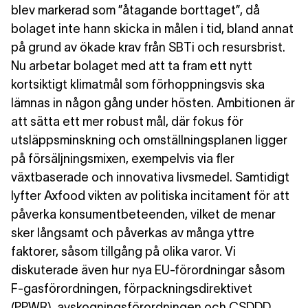
blev markerad som ”åtagande borttaget”, då
bolaget inte hann skicka in målen i tid, bland annat
på grund av ökade krav från SBTi och resursbrist.
Nu arbetar bolaget med att ta fram ett nytt
kortsiktigt klimatmål som förhoppningsvis ska
lämnas in någon gång under hösten. Ambitionen är
att sätta ett mer robust mål, där fokus för
utsläppsminskning och omställningsplanen ligger
på försäljningsmixen, exempelvis via fler
växtbaserade och innovativa livsmedel. Samtidigt
lyfter Axfood vikten av politiska incitament för att
påverka konsumentbeteenden, vilket de menar
sker långsamt och påverkas av många yttre
faktorer, såsom tillgång på olika varor. Vi
diskuterade även hur nya EU-förordningar såsom
F-gasförordningen, förpackningsdirektivet
(PPWR), avskogningsförordningen och CSDDD