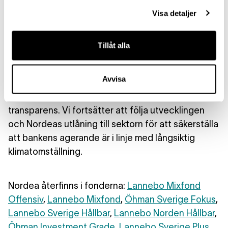
traditionell bolagsfinansiering, vilket gör att även
Visa detaljer
oljeverksamhet omfattas. Nordea förklarar att
bolaget följer en årlig analysprocess för sektorer
med höga klimatrelaterade risker, och att beslutet
Tillåt alla
inte påverkar deras övergripande klimatstrategi.
Banken har också ett sektorspecifikt klimatmål för
Avvisa
olje- och gasrelaterade utsläpp, och publicerar
årligen en särskild rapport om sin portfölj för ökad
transparens. Vi fortsätter att följa utvecklingen
och Nordeas utlåning till sektorn för att säkerställa
att bankens agerande är i linje med långsiktig
klimatomställning.
Nordea återfinns i fonderna:
Lannebo Mixfond
Offensiv
,
Lannebo Mixfond
,
Öhman Sverige Fokus
,
Lannebo Sverige Hållbar
,
Lannebo Norden Hållbar
,
Öhman Investment Grade
,
Lannebo Sverige Plus
,