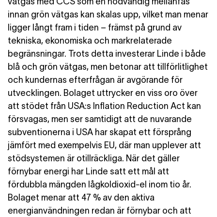
vätgas med CCS som en nödvändig mellanfas
innan grön vätgas kan skalas upp, vilket man menar
ligger långt fram i tiden – främst på grund av
tekniska, ekonomiska och markrelaterade
begränsningar. Trots detta investerar Linde i både
blå och grön vätgas, men betonar att tillförlitlighet
och kundernas efterfrågan är avgörande för
utvecklingen. Bolaget uttrycker en viss oro över
att stödet från USA:s Inflation Reduction Act kan
försvagas, men ser samtidigt att de nuvarande
subventionerna i USA har skapat ett försprång
jämfört med exempelvis EU, där man upplever att
stödsystemen är otillräckliga. När det gäller
förnybar energi har Linde satt ett mål att
fördubbla mängden lågkoldioxid-el inom tio år.
Bolaget menar att 47 % av den aktiva
energianvändningen redan är förnybar och att