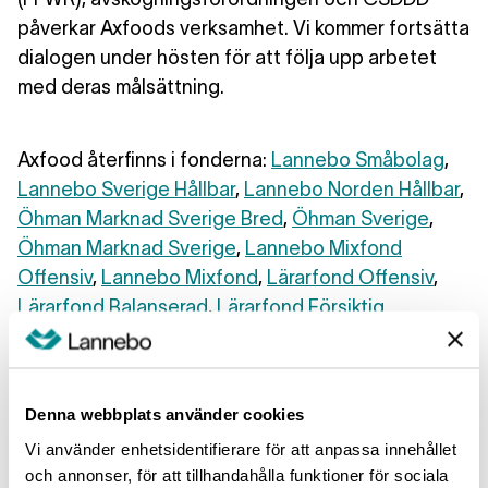
påverkar Axfoods verksamhet. Vi kommer fortsätta
dialogen under hösten för att följa upp arbetet
med deras målsättning.
Axfood återfinns i fonderna:
Lannebo Småbolag
,
Lannebo Sverige Hållbar
,
Lannebo Norden Hållbar
,
Öhman Marknad Sverige Bred
,
Öhman Sverige
,
Öhman Marknad Sverige
,
Lannebo Mixfond
Offensiv
,
Lannebo Mixfond
,
Lärarfond Offensiv
,
Lärarfond Balanserad
,
Lärarfond Försiktig
Nordeas ändrade policy
Denna webbplats använder cookies
Under månaden meddelade Nordea att banken
Vi använder enhetsidentifierare för att anpassa innehållet
och annonser, för att tillhandahålla funktioner för sociala
ändrat sin policy för utlåning till olje- och