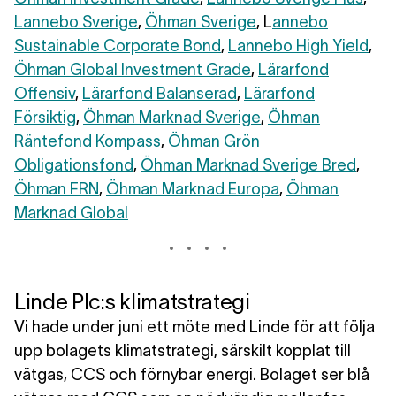
Lannebo Sverige
,
Öhman Sverige
, L
annebo
Sustainable Corporate Bond
,
Lannebo High Yield
,
Öhman Global Investment Grade
,
Lärarfond
Offensiv
,
Lärarfond Balanserad
,
Lärarfond
Försiktig
,
Öhman Marknad Sverige
,
Öhman
Räntefond Kompass
,
Öhman Grön
Obligationsfond
,
Öhman Marknad Sverige Bred
,
Öhman FRN
,
Öhman Marknad Europa
,
Öhman
Marknad Global
Linde Plc:s klimatstrategi
Vi hade under juni ett möte med Linde för att följa
upp bolagets klimatstrategi, särskilt kopplat till
vätgas, CCS och förnybar energi. Bolaget ser blå