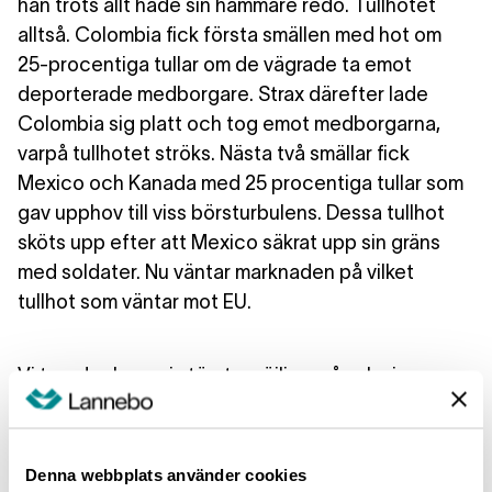
han trots allt hade sin hammare redo. Tullhotet
alltså. Colombia fick första smällen med hot om
25-procentiga tullar om de vägrade ta emot
deporterade medborgare. Strax därefter lade
Colombia sig platt och tog emot medborgarna,
varpå tullhotet ströks. Nästa två smällar fick
Mexico och Kanada med 25 procentiga tullar som
gav upphov till viss börsturbulens. Dessa tullhot
sköts upp efter att Mexico säkrat upp sin gräns
med soldater. Nu väntar marknaden på vilket
tullhot som väntar mot EU.
Vi tror dock man i största möjliga mån ska ignorera
dessa tullutspel då de lika snabbt kan dras tillbaka.
Fokusera i stället på trenderna i inflation och de
cykliska krafterna. Faktum är att amerikansk
Denna webbplats använder cookies