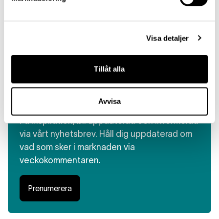
Erik Nilsson
Visa detaljer
Tillgångsallokering
Tillåt alla
Avvisa
Få insikt, direkt i din inbox
Få inspiration, bli uppdaterad och informerad
via vårt nyhetsbrev. Håll dig uppdaterad om
vad som sker i marknaden via
veckokommentaren.
Prenumerera