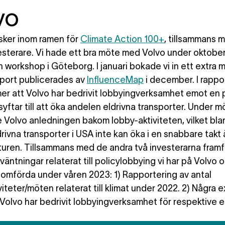
vo
sker inom ramen för
Climate Action 100+
, tillsammans 
esterare. Vi hade ett bra möte med Volvo under oktobe
n workshop i Göteborg. I januari bokade vi in ett extra 
pport publicerades av
InfluenceMap
i december. I rappo
r att Volvo har bedrivit lobbyingverksamhet emot en p
yftar till att öka andelen eldrivna transporter. Under m
e Volvo anledningen bakom lobby-aktiviteten, vilket bl
drivna transporter i USA inte kan öka i en snabbare takt
kturen. Tillsammans med de andra två investerarna framf
väntningar relaterat till policylobbying vi har på Volvo 
enomförda under våren 2023: 1) Rapportering av antal
iteter/möten relaterat till klimat under 2022. 2) Några 
 Volvo har bedrivit lobbyingverksamhet för respektive 