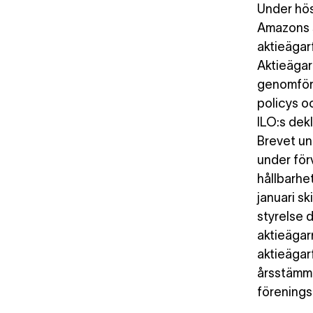
Under hös
Amazons s
aktieägar
Aktieägar
genomför
policys oc
ILO:s dek
Brevet un
under för
hållbarhe
januari s
styrelse 
aktieägar
aktieägar
årsstämma
förenings