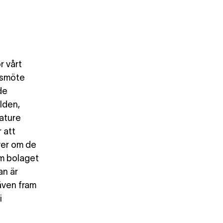
r vårt
ngsmöte
de
lden,
ature
 att
ver om de
om bolaget
an är
 även fram
i