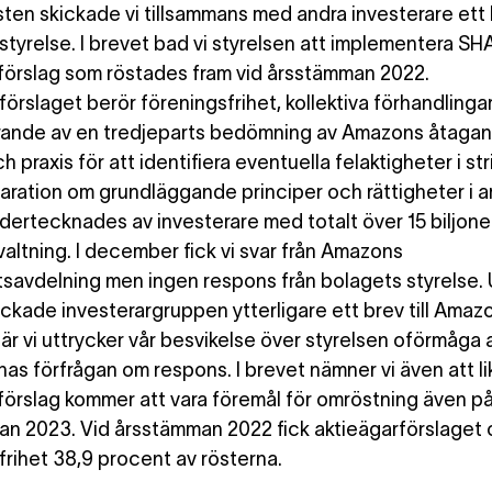
ten skickade vi tillsammans med andra investerare ett b
tyrelse. I brevet bad vi styrelsen att implementera SH
förslag som röstades fram vid årsstämman 2022.
förslaget berör föreningsfrihet, kollektiva förhandlinga
ande av en tredjeparts bedömning av Amazons åtagan
h praxis för att identifiera eventuella felaktigheter i st
laration om grundläggande principer och rättigheter i a
dertecknades av investerare med totalt över 15 biljoner
valtning. I december fick vi svar från Amazons
tsavdelning men ingen respons från bolagets styrelse.
kickade investerargruppen ytterligare ett brev till Amaz
där vi uttrycker vår besvikelse över styrelsen oförmåga 
nas förfrågan om respons. I brevet nämner vi även att l
förslag kommer att vara föremål för omröstning även p
n 2023. Vid årsstämman 2022 fick aktieägarförslaget
frihet 38,9 procent av rösterna.