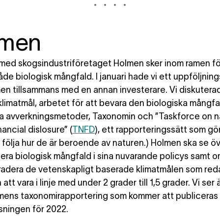
lmen
med skogsindustriföretaget Holmen sker inom ramen fö
de biologisk mångfald. I januari hade vi ett uppföljni
n tillsammans med en annan investerare. Vi diskutera
limatmål, arbetet för att bevara den biologiska mångfa
va avverkningsmetoder, Taxonomin och ”Taskforce on n
nancial dislosure” (
TNFD
), ett rapporteringssätt som gör
 följa hur de är beroende av naturen.) Holmen ska se ö
dera biologisk mångfald i sina nuvarande policys samt 
adera de vetenskapligt baserade klimatmålen som red
n att vara i linje med under 2 grader till 1,5 grader. Vi ser
ens taxonomirapportering som kommer att publiceras 
sningen för 2022.