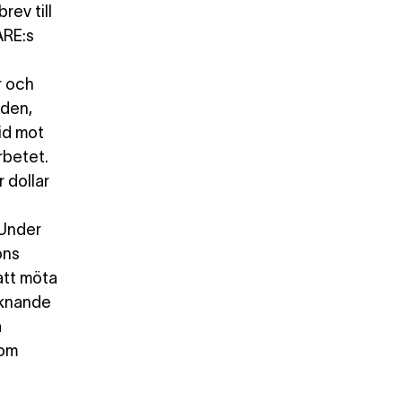
rev till
ARE:s
r och
den,
rid mot
rbetet.
 dollar
 Under
ons
att möta
iknande
å
 om