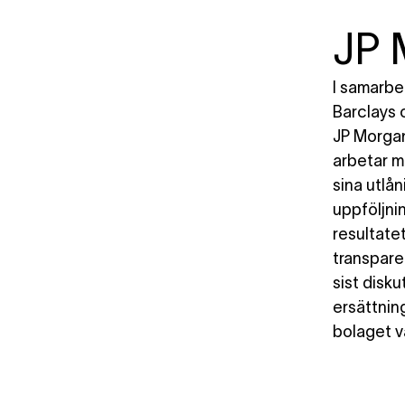
JP 
I samarbe
Barclays 
JP Morgan
arbetar m
sina utlån
uppföljni
resultate
transpare
sist disk
ersättnin
bolaget va