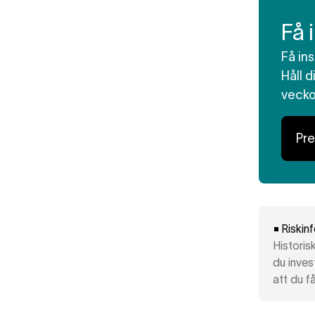
Få 
Få in
Håll 
veck
Pr
Riskin
Historis
du inves
att du få