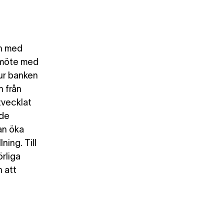
en med
t möte med
ur banken
n från
tvecklat
nde
an öka
ing. Till
örliga
n att