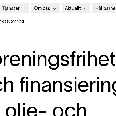
Tjänster
Om oss
Aktuellt
Hållbarhe
ch gasutvinning
reningsfrihet
h finansierin
 olje- och