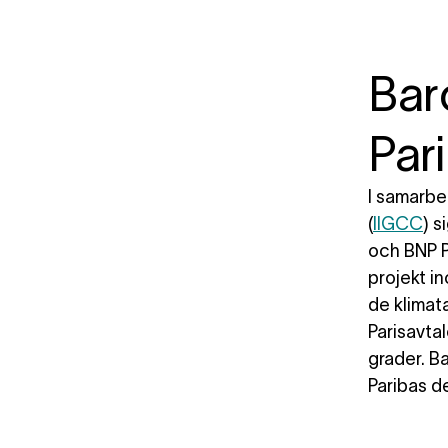
Bar
Par
I samarbe
(
IIGCC
) s
och BNP P
projekt in
de klimat
Parisavta
grader. B
Paribas de