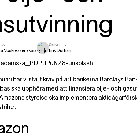
sutvinning
 av
Skriven av
ia Voskressenskaia
Erik Durhan
uari har vi ställt krav på att bankerna Barclays Ba
bas ska upphöra med att finansiera olje- och gasu
 Amazons styrelse ska implementera aktieägarförs
frihet.
azon