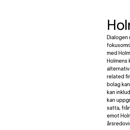
Ho
Dialogen 
fokusområ
med Holme
Holmens k
alternati
related fi
bolag kan
kan inklu
kan uppgr
satta, frå
emot Holm
årsredovi