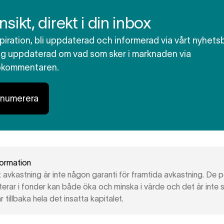
insikt, direkt i din inbox
spiration, bli uppdaterad och informerad via vårt nyhets
dig uppdaterad om vad som sker i marknaden via
okommentaren.
enumerera
formation
k avkastning är inte någon garanti för framtida avkastning. De 
terar i fonder kan både öka och minska i värde och det är inte 
r tillbaka hela det insatta kapitalet.