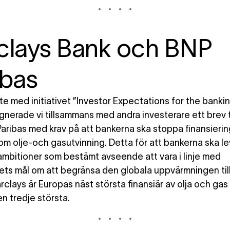
clays Bank och BNP
ibas
te med initiativet
”
Investor Expectations for the banki
ignerade vi tillsammans med andra investerare ett brev t
aribas med krav på att bankerna ska stoppa finansierin
om olje-och gasutvinning. Detta för att bankerna ska lev
ambitioner som bestämt avseende att vara i linje med
lets mål om att begränsa den globala uppvärmningen till
arclays är Europas näst största finansiär av olja och ga
n tredje största.