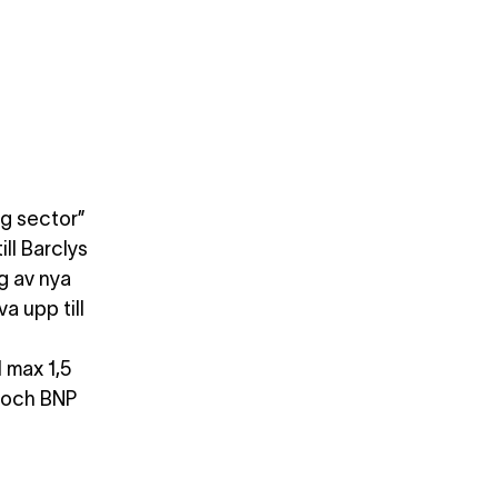
ng sector”
ill Barclys
g av nya
a upp till
 max 1,5
s och BNP