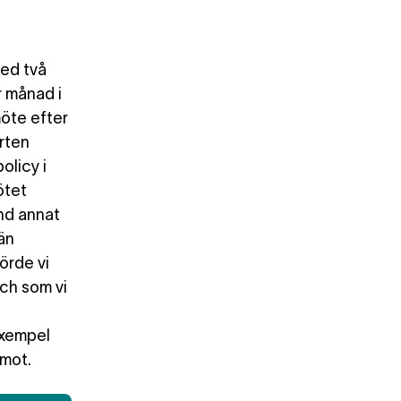
med två
r månad i
möte efter
rten
olicy i
ötet
and annat
 än
örde vi
och som vi
exempel
emot.