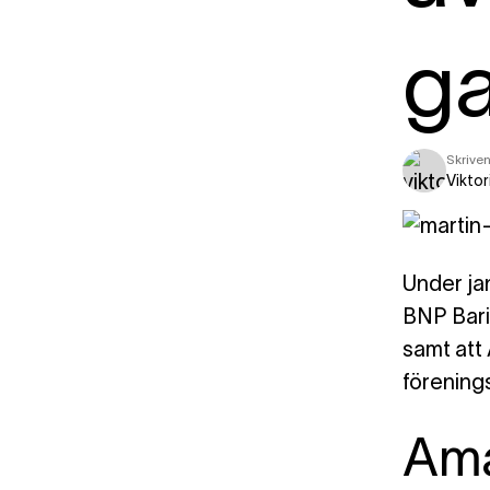
ga
Skriven
Viktor
Under jan
BNP Bari
samt att
förenings
Am