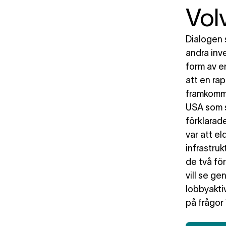
Vol
Dialogen 
andra inv
form av e
att en ra
framkomme
USA som s
förklarad
var att el
infrastru
de två för
vill se g
lobbyaktiv
på frågor