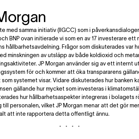
Morgan
te med samma initiativ (IIGCC) som i påverkansdialog
och BNP ovan initierade vi som en av 17 investerare et
s hållbarhetsavdelning. Frågor som diskuterades var h
ed minskningen av utsläpp av både koldioxid och meta
ingsaktiviteter. JP Morgan använder sig av ett internt u
ngssystem för och kommer att öka transpararens gälla
t som systemet visar. Vidare diskuterades hur banken k
nsen gällande hur mycket som investeras i klimatomställn
uterades hur hållbarhetsaspekter integreras i bolagets r
g till personalen, vilket JP Morgan menar att det gör me
lt att inte rapportera detta offentligt ännu.