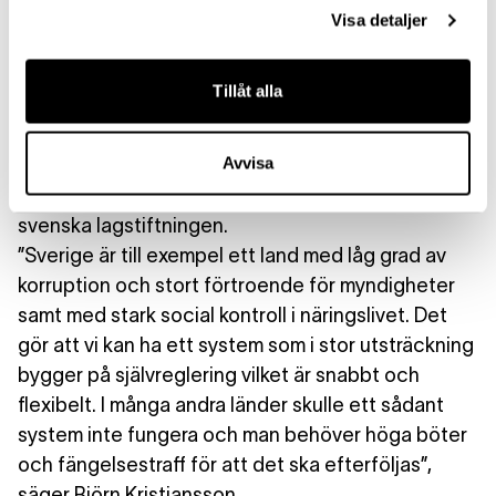
Problemet med harmonisering
av ägarstyrning
Visa detaljer
inom exempelvis EU är att det då inte längre är
möjligt att anpassa styrningen efter lokala
Tillåt alla
förhållanden. Man kan lite förenklat säga att den
svenska ägarstyrningsmodellen varken är bättre
Avvisa
eller sämre än någon annan modell men den är
bäst lämpad för det svenska näringslivet och den
svenska lagstiftningen.
”Sverige är till exempel ett land med låg grad av
korruption och stort förtroende för myndigheter
samt med stark social kontroll i näringslivet. Det
gör att vi kan ha ett system som i stor utsträckning
bygger på självreglering vilket är snabbt och
flexibelt. I många andra länder skulle ett sådant
system inte fungera och man behöver höga böter
och fängelsestraff för att det ska efterföljas”,
säger Björn Kristiansson.