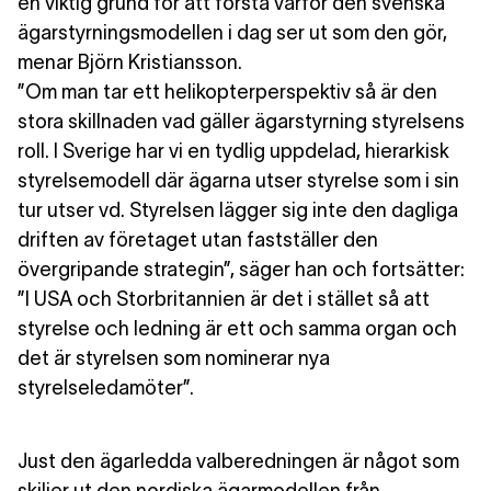
en viktig grund för att förstå varför den svenska
ägarstyrningsmodellen i dag ser ut som den gör,
menar Björn Kristiansson.
”Om man tar ett helikopterperspektiv så är den
stora skillnaden vad gäller ägarstyrning styrelsens
roll. I Sverige har vi en tydlig uppdelad, hierarkisk
styrelsemodell där ägarna utser styrelse som i sin
tur utser vd. Styrelsen lägger sig inte den dagliga
driften av företaget utan fastställer den
övergripande strategin”, säger han och fortsätter:
”I USA och Storbritannien är det i stället så att
styrelse och ledning är ett och samma organ och
det är styrelsen som nominerar nya
styrelseledamöter”.
Just den ägarledda valberedningen
är något som