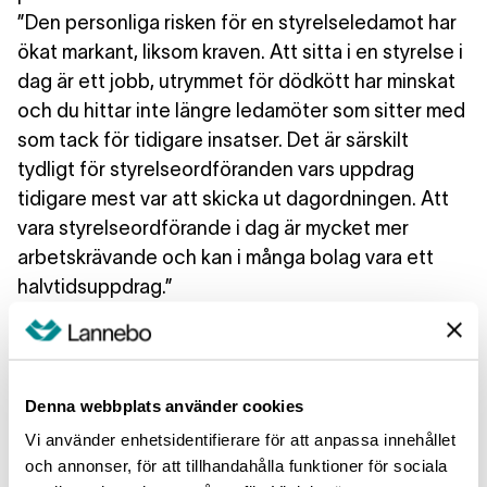
”Den personliga risken för en styrelseledamot har
ökat markant, liksom kraven. Att sitta i en styrelse i
dag är ett jobb, utrymmet för dödkött har minskat
och du hittar inte längre ledamöter som sitter med
som tack för tidigare insatser. Det är särskilt
tydligt för styrelseordföranden vars uppdrag
tidigare mest var att skicka ut dagordningen. Att
vara styrelseordförande i dag är mycket mer
arbetskrävande och kan i många bolag vara ett
halvtidsuppdrag.”
Trots att den svenska ägarstyrningsmodellen
har
fungerat väl för såväl aktieägare som bolag, trots
Denna webbplats använder cookies
att den åstadkommit en professionalisering av
Vi använder enhetsidentifierare för att anpassa innehållet
valberednings- och styrelsearbete, och trots att
och annonser, för att tillhandahålla funktioner för sociala
det finns ett starkt inhemskt förtroende för den så