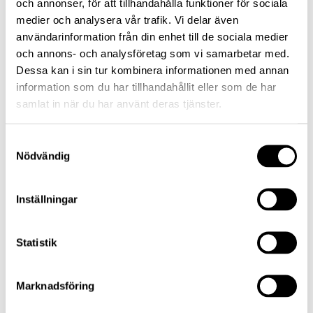
och annonser, för att tillhandahålla funktioner för sociala
svängiga än aktier. För den som upplever
medier och analysera vår trafik. Vi delar även
aktiemarknaden som stressande kan
användarinformation från din enhet till de sociala medier
obligationsfonder ge ett mer stabilt bidrag till
och annons- och analysföretag som vi samarbetar med.
portföljen. Dessutom är de ett bra alternativ för
Dessa kan i sin tur kombinera informationen med annan
kapital med en placeringshorisont kortare än fem
information som du har tillhandahållit eller som de har
år.
samlat in när du har använt deras tjänster.
Samtyckesval
Vad är den största missuppfattningen du möter
Nödvändig
kring företagsobligationsfonder – särskilt i
perioder med mycket marknadsoro?
Inställningar
Att företagsobligationer inte kan gå ner i värde –
Statistik
det är fel. De handlas på marknaden och påverkas
av sentiment precis som andra tillgångar. Men det
Marknadsföring
är också viktigt att förstå att en kursnedgång
innebär en högre potentiell avkastning, givet att