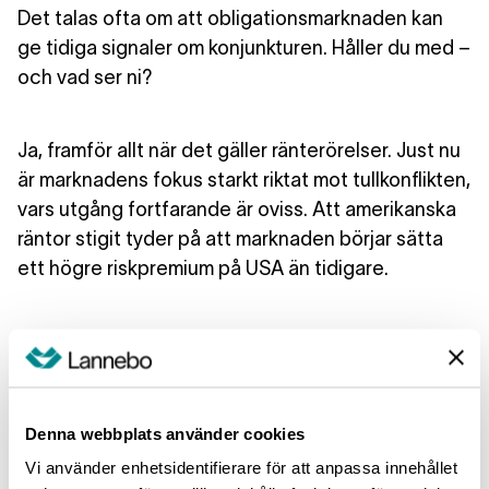
Det talas ofta om att obligationsmarknaden kan
ge tidiga signaler om konjunkturen. Håller du med –
och vad ser ni?
Ja, framför allt när det gäller ränterörelser. Just nu
är marknadens fokus starkt riktat mot tullkonflikten,
vars utgång fortfarande är oviss. Att amerikanska
räntor stigit tyder på att marknaden börjar sätta
ett högre riskpremium på USA än tidigare.
Vilken roll kan en företagsobligationsfond spela i
en långsiktig portfölj?
Denna webbplats använder cookies
Trots den ökade volatiliteten är
Vi använder enhetsidentifierare för att anpassa innehållet
företagsobligationer generellt betydligt mindre