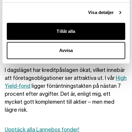
bolagen fortfarande kan fullfölja sina åtaganden
Visa detaljer
Om du skulle sammanfatta möjligheter och risker
Tillåt alla
just nu – hur skulle du beskriva läget för den som
tittar på företagsobligationer som sparform under
resterande 2025?
Avvisa
I dagsläget har kreditpåslagen ökat, vilket innebär
att företagsobligationer ser attraktiva ut. I vår
High
Yield-fond
ligger förräntningstakten på nästan 7
procent efter avgifter. Det är, enligt mig, ett
mycket gott komplement till aktier – men med
lägre risk.
Upptäck alla Lannebos fonder!