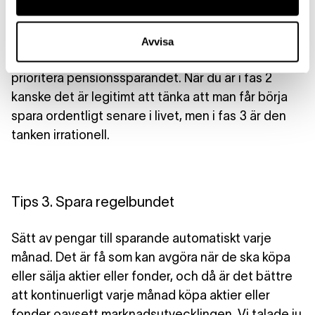
Pensionär
Förmågan att spara är oftast störst i fas 3 och 5. I
fas 3 är det därför viktigt att bygga upp ett
Avvisa
buffertsparande, medan det i fas 5 är vettigt att
prioritera pensionssparandet. När du är i fas 2
kanske det är legitimt att tänka att man får börja
spara ordentligt senare i livet, men i fas 3 är den
tanken irrationell.
Tips 3. Spara regelbundet
Sätt av pengar till sparande automatiskt varje
månad. Det är få som kan avgöra när de ska köpa
eller sälja aktier eller fonder, och då är det bättre
att kontinuerligt varje månad köpa aktier eller
fonder oavsett marknadsutvecklingen. Vi talade ju