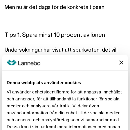
Men nu är det dags för de konkreta tipsen.
Tips 1. Spara minst 10 procent av lönen
Undersökningar har visat att sparkvoten, det vill
säga hur stor andel av inkomsten som går till
sparande, inte ökar när inkomsten ökar.
Höginkomsttagare sparar alltså inte en större del
av sin inkomst än låginkomsttagare. För oss är
Denna webbplats använder cookies
detta ett tecken på att de allra flesta har möjlighet
Vi använder enhetsidentifierare för att anpassa innehållet
att spara mer. Bara för att du får en löneökning
och annonser, för att tillhandahålla funktioner för sociala
behöver det ju inte vara så att dina behov plötsligt
medier och analysera vår trafik. Vi delar även
ökar. Men i stället för att öka sparandet i takt med
användarinformation från din enhet till de sociala medier
och annons- och analysföretag som vi samarbetar med.
löneutvecklingen lägger många till dyrare vanor.
Dessa kan i sin tur kombinera informationen med annan