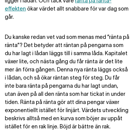
ligger i lådan. Och tack vare
ränta på ränta-
effekten
ökar värdet allt snabbare för var dag som
går.
Du kanske redan vet vad som menas med ”ränta på
ränta”? Det betyder att räntan på pengarna som
du har lagt i lådan läggs till i samma låda. Kapitalet
växer lite, och nästa gång du får ränta är det lite
mer än förra gången. Denna nya ränta läggs också
i lådan, och så ökar räntan steg för steg. Du får
inte bara ränta på pengarna du har lagt undan,
utan även på all den ränta som har tickat in under
tiden. Ränta på ränta gör att dina pengar växer
exponentiellt istället för linjärt. Värdets utveckling
beskrivs alltså med en kurva som böjer av uppåt
istället för en rak linje. Böjd är bättre än rak.