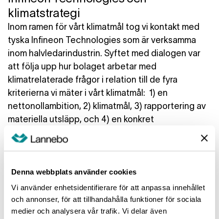
klimatstrategi
Inom ramen för vårt klimatmål tog vi kontakt med
tyska Infineon Technologies som är verksamma
inom halvledarindustrin. Syftet med dialogen var
att följa upp hur bolaget arbetar med
klimatrelaterade frågor i relation till de fyra
kriterierna vi mäter i vårt klimatmål: 1) en
nettonollambition, 2) klimatmål, 3) rapportering av
materiella utsläpp, och 4) en konkret
omställningsplan. Infineon har flera av kriterierna
på plats, men saknar i dagsläget ett officiellt
långsiktigt åtagande om att nå nettonoll. Bolaget
arbetar just nu med att ta fram ett uppföljningsmål
Denna webbplats använder cookies
till sitt nuvarande mål för 2030, och utvärderar hur
Vi använder enhetsidentifierare för att anpassa innehållet
värdekedjan bäst kan inkluderas. Enligt bolaget
och annonser, för att tillhandahålla funktioner för sociala
medier och analysera vår trafik. Vi delar även
kommer de sätta ett långsiktigt mål, men