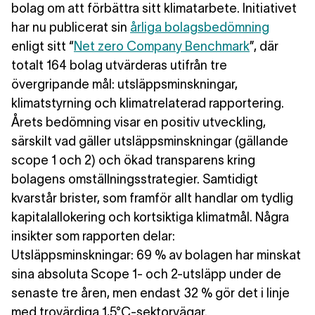
bolag om att förbättra sitt klimatarbete. Initiativet
har nu publicerat sin
årliga bolagsbedömning
enligt sitt “
Net zero Company Benchmark
”, där
totalt 164 bolag utvärderas utifrån tre
övergripande mål: utsläppsminskningar,
klimatstyrning och klimatrelaterad rapportering.
Årets bedömning visar en positiv utveckling,
särskilt vad gäller utsläppsminskningar (gällande
scope 1 och 2) och ökad transparens kring
bolagens omställningsstrategier. Samtidigt
kvarstår brister, som framför allt handlar om tydlig
kapitalallokering och kortsiktiga klimatmål. Några
insikter som rapporten delar:
Utsläppsminskningar
: 69 % av bolagen har minskat
sina absoluta Scope 1- och 2-utsläpp under de
senaste tre åren, men endast 32 % gör det i linje
med trovärdiga 1,5°C-sektorvägar.