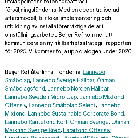
utsläppsintensiteten förbättras i
försäljningsländerna. Med en decentraliserad
affärsmodell, blir lokal implementering och
utbildning av installatörer viktiga delar i
omställningsarbetet. Beijer Ref kommer att
kommunicera en ny hållbarhetsstrategi i rapporten
för 2025. Vi kommer följa upp dialogen under 2026.
Beijer Ref återfinns i fonderna:
Lannebo
Småbolag
,
Lannebo Sverige Hållbar
,
Öhman
Småbolagsfond
,
Lannebo Norden Hållbar
,
Lannebo Sweden Micro Cap
,
Lannebo Mixfond
Offensiv
,
Lannebo Småbolag Select
,
Lannebo
Mixfond
,
Lannebo Sustainable Corporate Bond
,
Lannebo Räntefond Kort
,
Öhman Sverige
,
Öhman
Marknad Sverige Bred
,
Lärarfond Offensiv
,