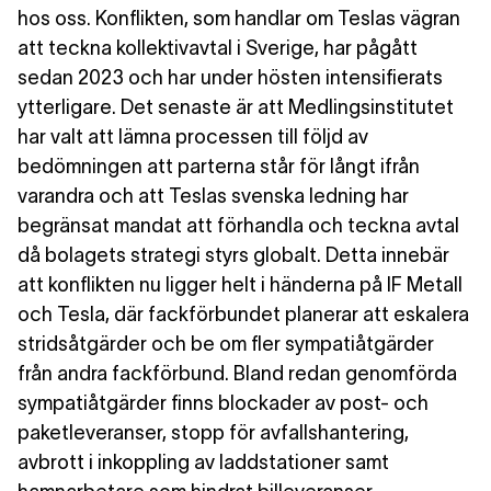
hos oss. Konflikten, som handlar om Teslas vägran
att teckna kollektivavtal i Sverige, har pågått
sedan 2023 och har under hösten intensifierats
ytterligare. Det senaste är att Medlingsinstitutet
har valt att lämna processen till följd av
bedömningen att parterna står för långt ifrån
varandra och att Teslas svenska ledning har
begränsat mandat att förhandla och teckna avtal
då bolagets strategi styrs globalt
.
Detta innebär
att konflikten nu ligger helt i händerna på IF Metall
och Tesla, där fackförbundet planerar att eskalera
stridsåtgärder och be om fler sympatiåtgärder
från andra fackförbund. Bland redan genomförda
sympatiåtgärder finns blockader av post- och
paketleveranser, stopp för avfallshantering,
avbrott i inkoppling av laddstationer samt