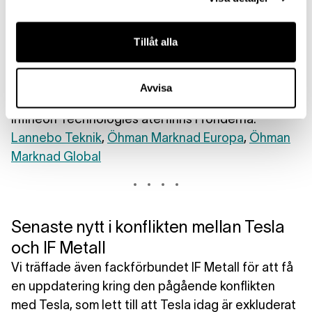
Bolaget kunde inte dela med sig av status för
detta, men hänvisade till sin kommande
Tillåt alla
hållbarhetsrapport som publiceras i slutet av
november.
Avvisa
Infineon Technologies återfinns I fonderna:
Lannebo Teknik
,
Öhman Marknad Europa
,
Öhman
Marknad Global
Senaste nytt i konflikten mellan Tesla
och IF Metall
Vi träffade även fackförbundet IF Metall för att få
en uppdatering kring den pågående konflikten
med Tesla, som lett till att Tesla idag är exkluderat