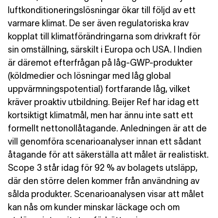
luftkonditioneringslösningar ökar till följd av ett
varmare klimat. De ser även regulatoriska krav
kopplat till klimatförändringarna som drivkraft för
sin omställning, särskilt i Europa och USA. I Indien
är däremot efterfrågan på låg-GWP-produkter
(köldmedier och lösningar med låg global
uppvärmningspotential) fortfarande låg, vilket
kräver proaktiv utbildning. Beijer Ref har idag ett
kortsiktigt klimatmål, men har ännu inte satt ett
formellt nettonollåtagande. Anledningen är att de
vill genomföra scenarioanalyser innan ett sådant
åtagande för att säkerställa att målet är realistiskt.
Scope 3 står idag för 92 % av bolagets utsläpp,
där den större delen kommer från användning av
sålda produkter. Scenarioanalysen visar att målet
kan nås om kunder minskar läckage och om