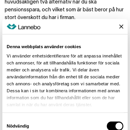
huvudsakligen två alternativ när du ska
pensionsspara, och vilket som är bäst beror på hur
stort överskott du har i firman.
Pensionsförsäkring eller IPS
Om ditt överskott överstiger 557 250 kronor per år
Denna webbplats använder cookies
eller 46 438 kronor per månad (2023) är det mest
Vi använder enhetsidentifierare för att anpassa innehållet
förmånligt att spara på ett
IPS
-konto eller i en
och annonser, för att tillhandahålla funktioner för sociala
pensionsförsäkring. När du deklarerar kan du nyttja
medier och analysera vår trafik. Vi delar även
avdraget för privat pensionssparande och dra av
användarinformation från din enhet till de sociala medier
upp till 35 procent av dina inkomster upp till 10
och annons- och analysföretag som vi samarbetar med.
Dessa kan i sin tur kombinera informationen med annan
prisbasbelopp.
information som du har tillhandahållit eller som de har
samlat in när du har använt deras tjänster.
Spara privat
Om ditt överskott är lägre än 46 438 kronor per
Samtyckesval
Nödvändig
månad eller 557 250 kronor per år (2023) bör du ta