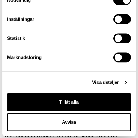
absoluta toppen i en kraftig uppgång, men vi
kommer heller inte att rasa till botten i en nedgång.
Inställningar
Det är en strategi som historiskt skapat god
riskjusterad avkastning”, säger Johan Nilke.
Statistik
Marknadsföring
*Från fondens startdatum 2019-11-07 till och med
2020-11-06. Jämförelseindex är MSCI World Small
Visa detaljer
Cap IT.
Tillåt alla
Riskinformation: Historisk avkastning är inte någon
garanti för framtida avkastning. De pengar du
Avvisa
investerar i fonder kan både öka och minska i värde
och det är inte säkert att du får tillbaka hela det