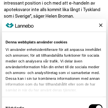
intressant position i och med att e-handeln av
apoteksvaror inte alls kommit lika långt i Tyskland
som i Sverige”, säger Helen Broman.
Allt som allt summerar fondens första 12 månader
till en uppgång på 29,7 procent. Vilket kan sättas i
Denna webbplats använder cookies
relation till fondens jämförelseindex som stigit
Vi använder enhetsidentifierare för att anpassa innehållet
med 14 procent.*
och annonser, för att tillhandahålla funktioner för sociala
medier och analysera vår trafik. Vi delar även
användarinformation från din enhet till de sociala medier
Vad som gör prestationen särskild värd att
och annons- och analysföretag som vi samarbetar med.
uppmärksamma är att förvaltningsstrategin är
Dessa kan i sin tur kombinera informationen med annan
relativt försiktig.
information som du har tillhandahållit eller som de har
”Vi undviker rena förhoppningsbolag och
samlat in när du har använt deras tjänster.
aktieraketer. Vi investerar i regel i lönsamma bolag
med god tillväxt, till rimlig värdering. Vi brukar säga
Samtyckesval
att det gör att vi inte kommer att följa med till den
Nödvändig