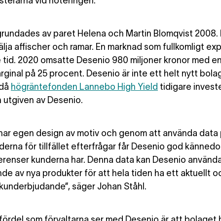
sterarna vid noteringen.
grundades av paret
Helena och Martin Blomqvist 2008. 
sälja affischer och ramar. En marknad som fullkomligt ex
 tid. 2020 omsatte Desenio 980 miljoner kronor med e
ginal på 25 procent. Desenio är inte ett helt nytt bolag
 då
högräntefonden Lannebo High Yield
tidigare investe
n utgiven av Desenio.
har egen design av motiv och genom att använda data p
derna för tillfället efterfrågar får Desenio god känne
ferenser kunderna har. Denna data kan Desenio använda
de av nya produkter för att hela tiden ha ett aktuellt o
t kunderbjudande”, säger Johan Ståhl.
fördel
som förvaltarna ser med Desenio är att bolaget 