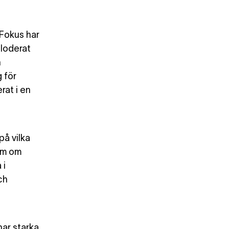
Fokus har
ploderat
n
 för
rat i en
å vilka
dom om
 i
ch
har starka