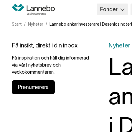
Fonder
Start
Nyheter
Lannebo ankarinvesterare i Desenios noter
Få insikt, direkt i din inbox
Nyheter
L
Få inspiration och håll dig informerad
via vårt nyhetsbrev och
veckokommentaren.
an
Prenumerera
i 