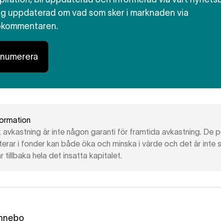
dig uppdaterad om vad som sker i marknaden via
okommentaren.
enumerera
formation
k avkastning är inte någon garanti för framtida avkastning. De 
terar i fonder kan både öka och minska i värde och det är inte 
r tillbaka hela det insatta kapitalet.
nnebo