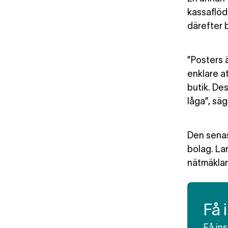
kassaflöd
därefter 
”Posters 
enklare at
butik. De
låga”, säg
Den senas
bolag. La
nätmäklar
Få 
Få in