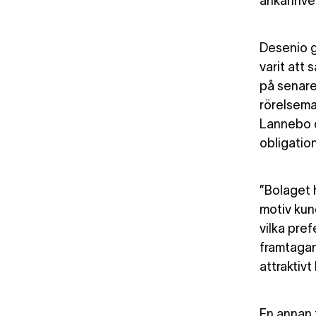
ankarinve
Desenio 
varit att 
på senare
rörelsemar
Lannebo
obligatio
”Bolaget 
motiv kun
vilka pre
framtagan
attraktiv
En annan 