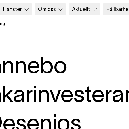
Tjänster
Om oss
Aktuellt
Hållbarhe
ing
annebo
karinvestera
Desenios