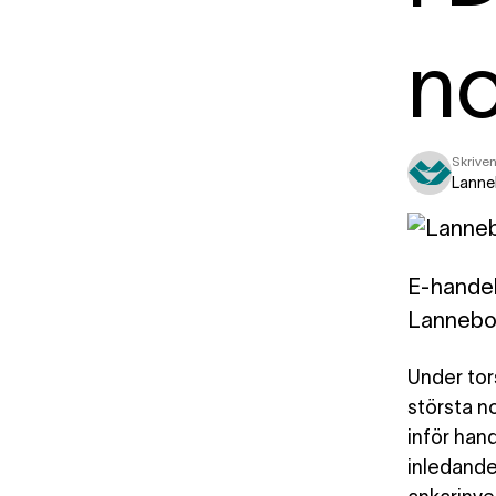
no
Skriven
Lanne
E-handels
Lannebo 
Under to
största n
inför han
inledande