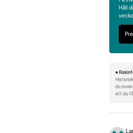
Håll 
veck
Pr
Riskin
Historis
du inves
att du få
La