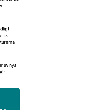
st
dligt
ysisk
eturerna
ar av nya
när
brev.