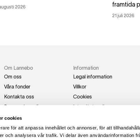
framtida 
augusti 2026
21 juli 2026
Om Lannebo
Information
Om oss
Legal information
Våra fonder
Villkor
Kontakta oss
Cookies
Press och media
Integritetspolicy
Switch to English
Tillgänglighetsredogörel
r cookies
se
rare för att anpassa innehållet och annonser, för att tillhandahåll
er och analysera vår trafik. Vi delar även användarinformation fr