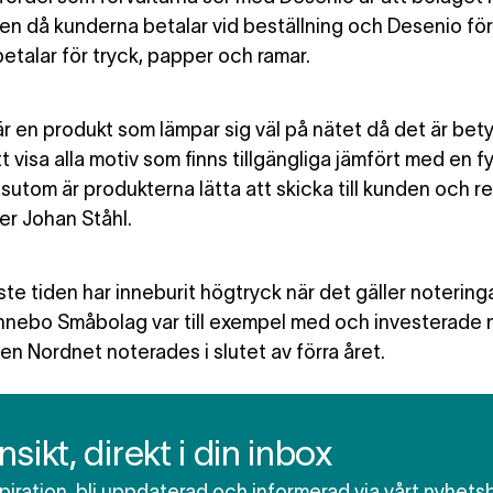
en då kunderna betalar vid beställning och Desenio för
betalar för tryck, papper och ramar.
är en produkt som lämpar sig väl på nätet då det är bety
t visa alla motiv som finns tillgängliga jämfört med en f
ssutom är produkterna lätta att skicka till kunden och r
er Johan Ståhl.
te tiden
har inneburit högtryck när det gäller notering
nnebo Småbolag var till exempel med och investerade 
en Nordnet noterades i slutet av förra året.
insikt, direkt i din inbox
spiration, bli uppdaterad och informerad via vårt nyhets