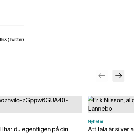
dIn
X (Twitter)
Nyheter
ll har du egentligen på din
Att tala är silver 