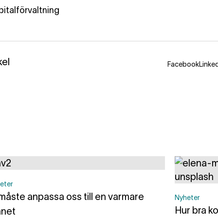
pitalförvaltning
kel
Facebook
Linke
eter
 måste anpassa oss till en varmare
Nyheter
Hur bra ko
anet