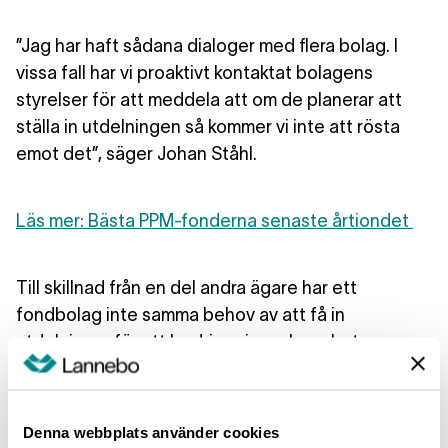
”Jag har haft sådana dialoger med flera bolag. I
vissa fall har vi proaktivt kontaktat bolagens
styrelser för att meddela att om de planerar att
ställa in utdelningen så kommer vi inte att rösta
emot det”, säger Johan Ståhl.
Läs mer: Bästa PPM-fonderna senaste årtiondet
Till skillnad från en del andra ägare
har ett
fondbolag inte samma behov av att få in
utdelningar för att bedriva sin verksamhet.
”För oss är det viktigaste att bolagen har de
Denna webbplats använder cookies
ekonomiska förutsättningarna för att skapa