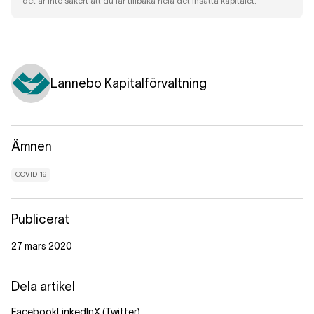
det är inte säkert att du får tillbaka hela det insatta kapitalet.
Lannebo Kapitalförvaltning
Ämnen
COVID-19
Publicerat
27 mars 2020
Dela artikel
Facebook
LinkedIn
X (Twitter)