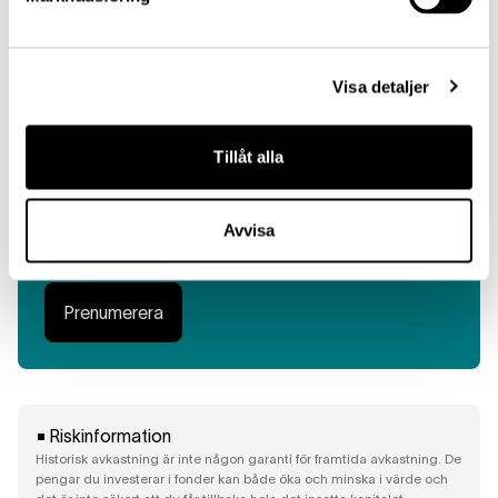
Läs mer: Lannebo Småbolag
Visa detaljer
Få insikt, direkt i din inbox
Tillåt alla
Få inspiration, bli uppdaterad och informerad
via vårt nyhetsbrev. Håll dig uppdaterad om
vad som sker i marknaden via
Avvisa
veckokommentaren.
Prenumerera
Riskinformation
Historisk avkastning är inte någon garanti för framtida avkastning. De
pengar du investerar i fonder kan både öka och minska i värde och