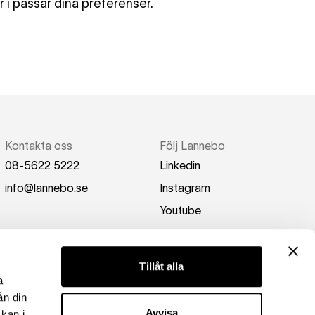
r i passar dina preferenser.
Kontakta oss
Följ Lannebo
08-5622 5222
Linkedin
info@lannebo.se
Instagram
Youtube
Tillåt alla
a
ån din
Avvisa
kan i