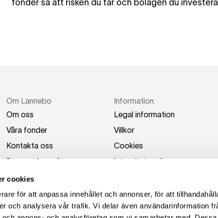
fonder så att risken du tar och bolagen du investera
Om Lannebo
Information
Om oss
Legal information
Våra fonder
Villkor
Kontakta oss
Cookies
Press och media
Integritetspolicy
Switch to English
Tillgänglighetsredogörel
r cookies
se
rare för att anpassa innehållet och annonser, för att tillhandahåll
er och analysera vår trafik. Vi delar även användarinformation fr
ier och annons- och analysföretag som vi samarbetar med. Dessa 