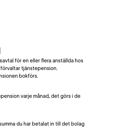
l
vtal för en eller flera anställda hos
förvaltar tjänstepension.
nsionen bokförs.
epension varje månad, det görs i de
umma du har betalat in till det bolag