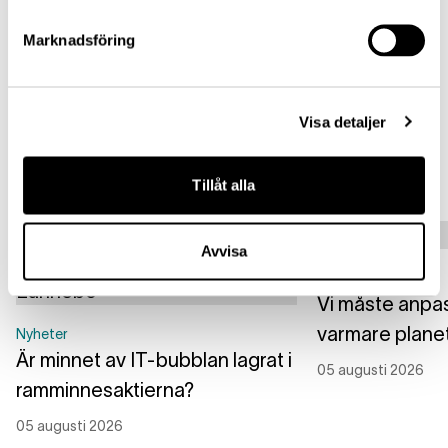
Marknadsföring
Dela artikel
Facebook
LinkedIn
X (Twitter)
Visa detaljer
Relaterade artiklar
Tillåt alla
Avvisa
Nyheter
Vi måste anpass
varmare plane
Nyheter
Är minnet av IT-bubblan lagrat i
05 augusti 2026
ramminnesaktierna?
05 augusti 2026