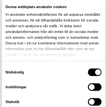
Prenumerera
Denna webbplats använder cookies
Vi använder enhetsidentifierare för att anpassa innehållet
och annonser, för att tillhandahålla funktioner för sociala
medier och analysera vår trafik. Vi delar även
användarinformation från din enhet till de sociala medier
Riskinformation
och annons- och analysföretag som vi samarbetar med.
Historisk avkastning är inte någon garanti för framtida avkastning. De
pengar du investerar i fonder kan både öka och minska i värde och
Dessa kan i sin tur kombinera informationen med annan
det är inte säkert att du får tillbaka hela det insatta kapitalet.
information som du har tillhandahållit eller som de har
samlat in när du har använt deras tjänster.
Samtyckesval
Nödvändig
Lannebo Kapitalförvaltning
Inställningar
Publicerat
Statistik
03 augusti 2021