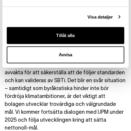
Based Target initiative (SBTi) publicerar sin
sektorspecifika rapport med riktlinjer för hur skog-
och lantbrukssektorn ska sätta målen. Fördröjning
Visa detaljer
av rapporten, delvis på grund av komplexiteten i
att inkludera beräkningar för kolsänkor, skapar
Tillåt alla
utmaningar och leder till att bolag inom skogs-
och lantbrukssektorn inte sätter nettonoll-mål.
Avvisa
UPM utryckte frustration över SBTi:s förseningar
och betonade att de är redo att sätta mål, men vill
avvakta för att säkerställa att de följer standarden
och kan valideras av SBTi. Det blir en svår situation
– samtidigt som byråkratiska hinder inte bör
fördröja klimatambitioner, är det viktigt att
bolagen utvecklar trovärdiga och välgrundade
mål. Vi kommer fortsätta dialogen med UPM under
2025 och följa utvecklingen kring att sätta
nettonoll-mål.