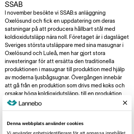
SSAB
I november besökte vi SSAB:s anläggning
Oxelösund och fick en uppdatering om deras
satsningar på att producera hållbart stål med
koldioxidutsläpp nära noll. Företaget är i dagsläget
Sveriges största utsläppare med sina masugnar i
Oxelösund och Luleå, men har gjort stora
investeringar för att ersätta den traditionella
produktionen i masugnar till produktion med hjälp
av moderna ljusbågsugnar. Övergången innebär
att gå från en produktion som drivs med koks och
orsakar höga koldioxidutsläpp, till en produktion
som drivs av stora mängder el. Inne på
fabriksområdet fick vi se hur byggnaden börjar ta
form, med ett flertal höga stolpar som bildat
Denna webbplats använder cookies
grunden till där ljusbågsugnen ska stå. Målet är att
Vi använder enhetsidentifierare för att anpassa innehållet