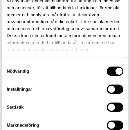
Vi använder enhetsidentifierare för att anpassa innehållet
bransch. Vi noterar även att Recipharm kommer att
och annonser, för att tillhandahålla funktioner för sociala
hinna offentliggöra ett bokslut under
medier och analysera vår trafik. Vi delar även
acceptfristen vilket givetvis kan komma att
användarinformation från din enhet till de sociala medier
påverka hur vi ställer oss till budet”, säger Mats
och annons- och analysföretag som vi samarbetar med.
Gustafsson.
Dessa kan i sin tur kombinera informationen med annan
information som du har tillhandahållit eller som de har
samlat in när du har använt deras tjänster.
Få insikt, direkt i din inbox
Få inspiration, bli uppdaterad och informerad
Samtyckesval
Nödvändig
via vårt nyhetsbrev. Håll dig uppdaterad om
vad som sker i marknaden via
veckokommentaren.
Inställningar
Prenumerera
Statistik
Marknadsföring