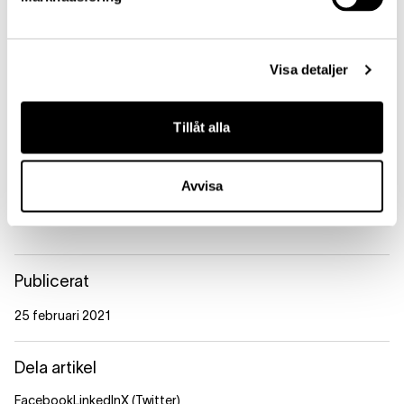
Riskinformation
Historisk avkastning är inte någon garanti för framtida avkastning. De
Visa detaljer
pengar du investerar i fonder kan både öka och minska i värde och
det är inte säkert att du får tillbaka hela det insatta kapitalet.
Tillåt alla
Avvisa
Lannebo Kapitalförvaltning
Publicerat
25 februari 2021
Dela artikel
Facebook
LinkedIn
X (Twitter)