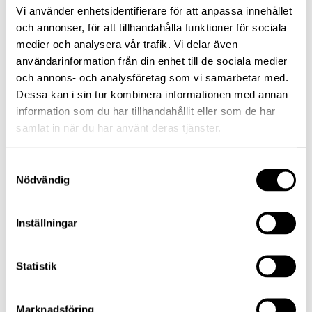
Vi använder enhetsidentifierare för att anpassa innehållet
skapar en utmärkt distributionskanal gentemot
och annonser, för att tillhandahålla funktioner för sociala
den, för Lannebo, så viktiga förmedlarmarknaden”,
medier och analysera vår trafik. Vi delar även
säger Daniel Sundqvist.
användarinformation från din enhet till de sociala medier
och annons- och analysföretag som vi samarbetar med.
Dessa kan i sin tur kombinera informationen med annan
Läs mer om Lannebo Sverige Hållbar här.
information som du har tillhandahållit eller som de har
samlat in när du har använt deras tjänster.
Få insikt, direkt i din inbox
Samtyckesval
Få inspiration, bli uppdaterad och informerad
Nödvändig
via vårt nyhetsbrev. Håll dig uppdaterad om
vad som sker i marknaden via
Inställningar
veckokommentaren.
Statistik
Prenumerera
Marknadsföring