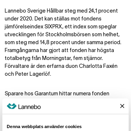
Lannebo Sverige Hållbar steg med 24,1 procent
under 2020. Det kan ställas mot fondens
jämförelseindex SIXPRX, ett index som speglar
utvecklingen för Stockholmsbörsen som helhet,
som steg med 14,8 procent under samma period.
Framgångarna har gjort att fonden har högsta
totalbetyg från Morningstar, fem stjärnor.
Förvaltare är den erfarna duon Charlotta Faxén
och Peter Lagerlöf.
Sparare hos Garantum hittar numera fonden
Lannebo Sverige Hållbar i bolagets fondutbud.
“Garantum är en av de distributionsplattformar
Denna webbplats använder cookies
som växer snabbast för oss sett till volym och som