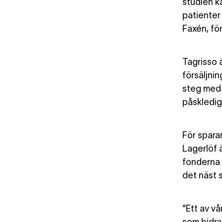
studien ka
patienter
Faxén, fö
Tagrisso 
försäljni
steg med 
påskledig
För spara
Lagerlöf 
fonderna 
det näst 
“Ett av vå