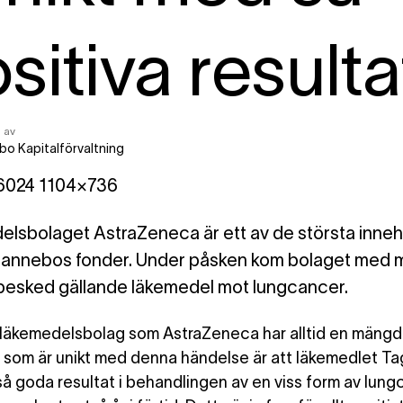
sitiva resulta
 av
bo Kapitalförvaltning
lsbolaget AstraZeneca är ett av de största inneh
 Lannebos fonder. Under påsken kom bolaget med 
 besked gällande läkemedel mot lungcancer.
t läkemedelsbolag som AstraZeneca har alltid en mängd 
 som är unikt med denna händelse är att läkemedlet Ta
så goda resultat i behandlingen av en viss form av lung