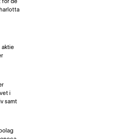
t för de
harlotta
 aktie
er
er
vet i
iv samt
 bolag