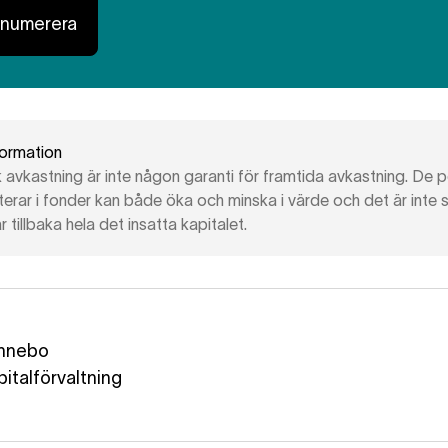
enumerera
formation
k avkastning är inte någon garanti för framtida avkastning. De 
terar i fonder kan både öka och minska i värde och det är inte 
r tillbaka hela det insatta kapitalet.
nnebo
pitalförvaltning