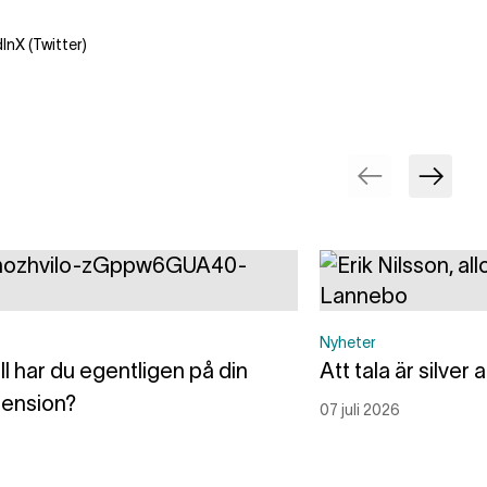
dIn
X (Twitter)
Nyheter
ll har du egentligen på din
Att tala är silver 
pension?
07 juli 2026