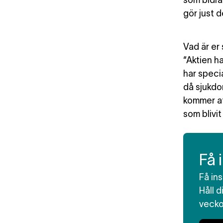
som bidrar
gör just d
Vad är er
“Aktien h
har speci
då sjukdo
kommer at
som blivit
Få 
Få in
Håll 
veck