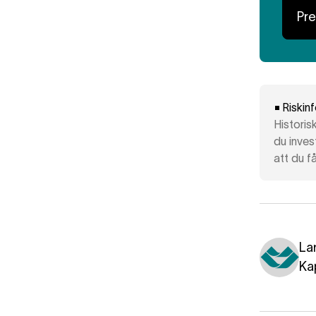
Pr
Riskin
Historis
du inves
att du få
La
Ka