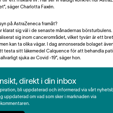
 till ‘ett friskare liv’. Här ser vi väldigt konkret hur Ast
et”, säger Charlotta Faxén.
 syn på AstraZeneca framåt?
ar klarat sig väl i de senaste månadernas börsturbulens
aliserat sig inom cancerområdet, vilket tyvärr är ett br
men kan ta olika vägar. I dag annonserade bolaget även
t testa sitt läkemedel Calquence för att behandla pat
 allvarligt sjuka av Covid -19”, säger hon.
insikt, direkt i din inbox
spiration, bli uppdaterad och informerad via vårt nyhets
dig uppdaterad om vad som sker i marknaden via
okommentaren.