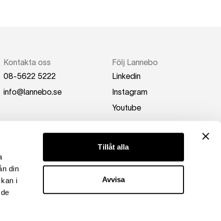
Kontakta oss
Följ Lannebo
08-5622 5222
Linkedin
info@lannebo.se
Instagram
Youtube
Tillåt alla
a
ån din
Avvisa
kan i
 de