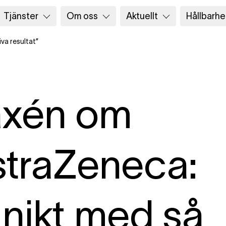
Tjänster
Om oss
Aktuellt
Hållbarhe
va resultat”
axén om
traZeneca:
nikt med så