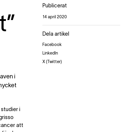
Publicerat
t”
14 april 2020
Dela artikel
Facebook
LinkedIn
X (Twitter)
aven i
mycket
studier i
grisso
cancer att