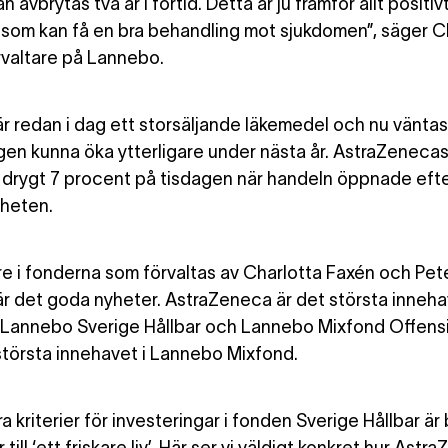
n avbrytas två år i förtid. Detta är ju framför allt positiv
 som kan få en bra behandling mot sjukdomen”, säger C
rvaltare på Lannebo.
är redan i dag ett storsäljande läkemedel och nu väntas
ngen kunna öka ytterligare under nästa år. AstraZenecas
drygt 7 procent på tisdagen när handeln öppnade eft
heten.
re i fonderna
som förvaltas av Charlotta Faxén och Pet
är det goda nyheter. AstraZeneca är det största inneha
Lannebo Sverige Hållbar och Lannebo Mixfond Offens
största innehavet i Lannebo Mixfond.
ra kriterier för investeringar i fonden Sverige Hållbar är