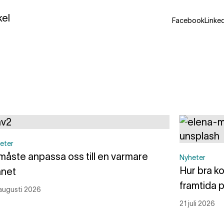
kel
Facebook
Linke
eter
 måste anpassa oss till en varmare
Nyheter
Hur bra ko
anet
framtida 
augusti 2026
21 juli 2026