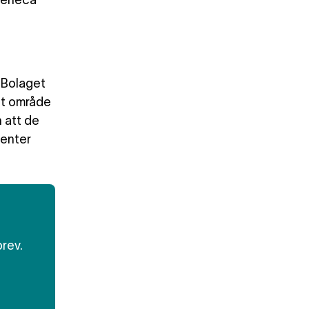
raZeneca
. Bolaget
ett område
 att de
ienter
brev.