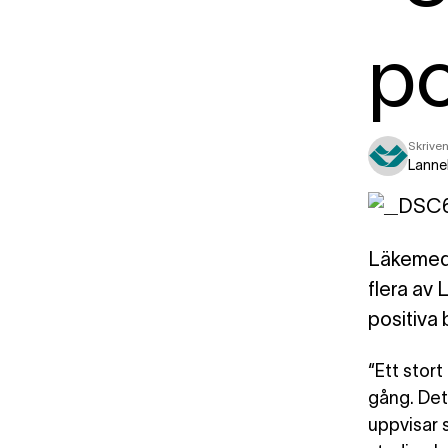
po
Skriven
Lanne
Läkemede
flera av
positiva
“Ett stor
gång. Det
uppvisar 