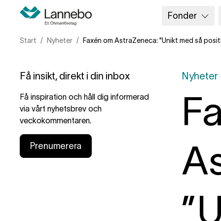
Fonder
Start
Nyheter
Faxén om AstraZeneca: ”Unikt med så positi
Få insikt, direkt i din inbox
Nyheter
F
Få inspiration och håll dig informerad
via vårt nyhetsbrev och
veckokommentaren.
As
Prenumerera
”U