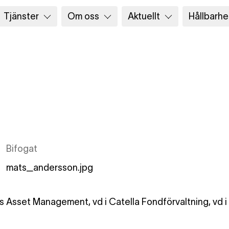
Tjänster
Om oss
Aktuellt
Hållbarhe
Bifogat
mats_andersson.jpg
ss Asset Management, vd i Catella Fondförvaltning, vd 