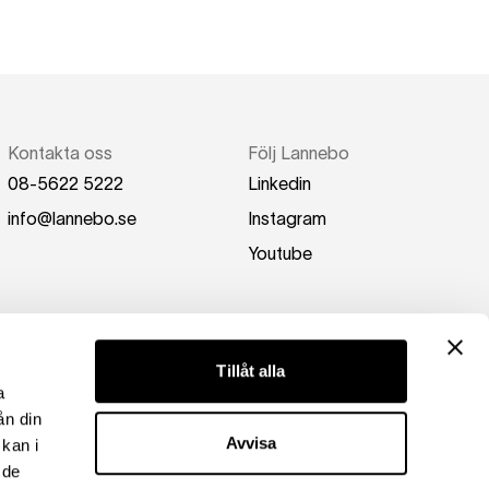
Kontakta oss
Följ Lannebo
08-5622 5222
Linkedin
info@lannebo.se
Instagram
Youtube
Tillåt alla
a
ån din
Avvisa
kan i
 de