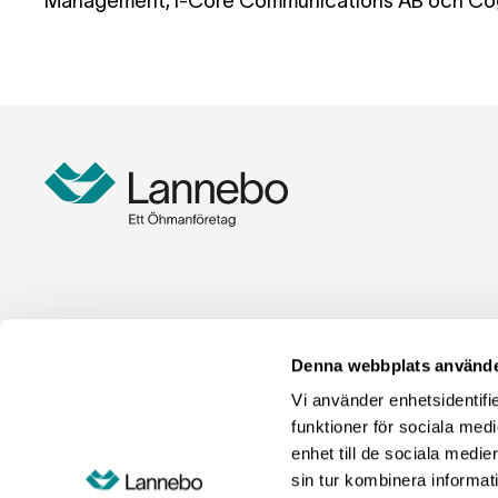
Management, i-Core Communications AB och Cog
Denna webbplats använde
Vi använder enhetsidentifie
funktioner för sociala medi
enhet till de sociala med
sin tur kombinera informat