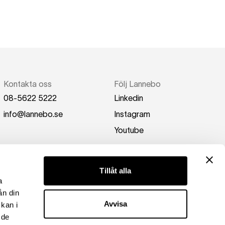
Kontakta oss
Följ Lannebo
08-5622 5222
Linkedin
info@lannebo.se
Instagram
Youtube
Tillåt alla
a
ån din
Avvisa
kan i
 de