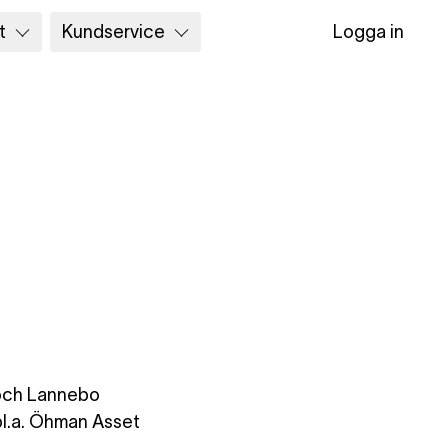
t
Kundservice
Logga in
 och Lannebo
bl.a. Öhman Asset