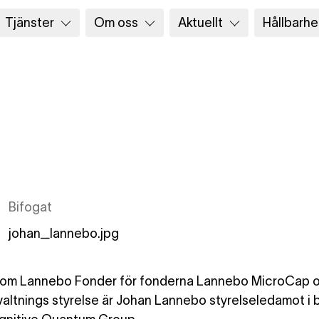
Tjänster
Om oss
Aktuellt
Hållbarhe
Bifogat
johan_lannebo.jpg
e inom Lannebo Fonder för fonderna Lannebo MicroCap
altnings styrelse är Johan Lannebo styrelseledamot i 