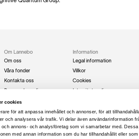
nitive Quantum Group.
Om Lannebo
Information
Om oss
Legal information
Våra fonder
Villkor
Kontakta oss
Cookies
Press och media
Integritetspolicy
Switch to English
Tillgänglighetsredogörel
r cookies
se
rare för att anpassa innehållet och annonser, för att tillhandahåll
er och analysera vår trafik. Vi delar även användarinformation fr
ier och annons- och analysföretag som vi samarbetar med. Dessa 
ionen med annan information som du har tillhandahållit eller som