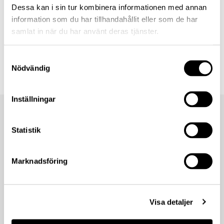
Dessa kan i sin tur kombinera informationen med annan
information som du har tillhandahållit eller som de har
Bifogat
samlat in när du har använt deras tjänster.
fredrik_eineren.jpg
Samtyckesval
Nödvändig
Inställningar
Statistik
Marknadsföring
Om Lannebo
Information
Om oss
Legal information
Visa detaljer
Våra fonder
Villkor