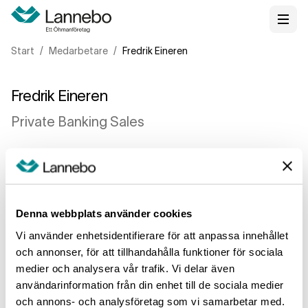
Start
Medarbetare
Fredrik Eineren
Fredrik Eineren
Private Banking Sales
Telefon
Denna webbplats använder cookies
08 407 59 04
Vi använder enhetsidentifierare för att anpassa innehållet
072 253 19 39
och annonser, för att tillhandahålla funktioner för sociala
medier och analysera vår trafik. Vi delar även
E-post
användarinformation från din enhet till de sociala medier
och annons- och analysföretag som vi samarbetar med.
fredrik.eineren@lannebo.se