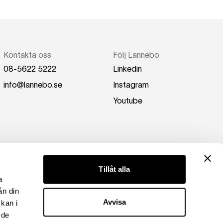
Kontakta oss
Följ Lannebo
08-5622 5222
Linkedin
info@lannebo.se
Instagram
Youtube
Tillåt alla
a
ån din
Avvisa
kan i
 de