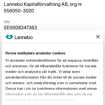
Lannebo Kapitalförvaltning AB, org nr
556050-3020
ISIN:
SE0008347363
Rekommenderad innehavsperiod:
5
år
Denna webbplats använder cookies
Exempel på investering:
Vi använder enhetsidentifierare för att anpassa innehållet
100 000 SEK / 10 000 EUR
och annonser, för att tillhandahålla funktioner för sociala
medier och analysera vår trafik. Vi delar även
Minimum:
användarinformation från din enhet till de sociala medier
Det finns ingen garanterad minsta avkastning.
och annons- och analysföretag som vi samarbetar med.
Du kan förlora hela eller delar av din
Dessa kan i sin tur kombinera informationen med annan
investering.
information som du har tillhandahållit eller som de har
samlat in när du har använt deras tjänster.