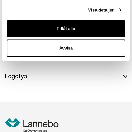
Visa detaljer
Mohammed Salih
Tillåt alla
Kommunikationschef
Läs mer
Avvisa
Logotyp
Lannebo logotyp png
Lannebo logotyp black png
Lannebo logotyp vit png