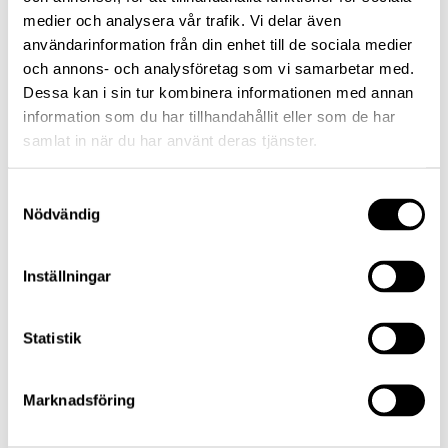
medier och analysera vår trafik. Vi delar även
användarinformation från din enhet till de sociala medier
Vi är av lag förhindrade att uttala oss om rykten
och annons- och analysföretag som vi samarbetar med.
och spekulationer som rör värdepapper, bolag
Dessa kan i sin tur kombinera informationen med annan
eller finansmarknaderna i stort. Vi omfattas även
information som du har tillhandahållit eller som de har
av sekretess vad gäller enskilda kunder eller för
samlat in när du har använt deras tjänster.
verksamheten känsliga affärsförhållanden.
Samtyckesval
Nödvändig
Kontakta gärna kommunikationsansvarig
Mohammed Salih på mohammed.salih@lannebo.se
Inställningar
eller vänd dig direkt till någon av våra förvaltare.
Statistik
Marknadsföring
Presskontakt