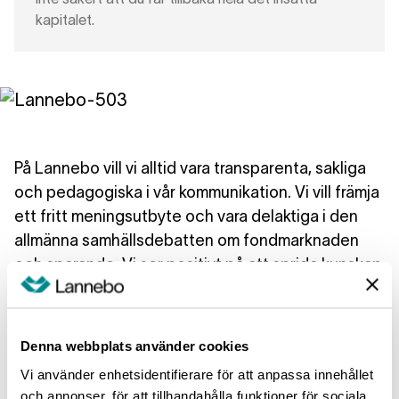
kapitalet.
På Lannebo vill vi alltid vara transparenta, sakliga
och pedagogiska i vår kommunikation. Vi vill främja
ett fritt meningsutbyte och vara delaktiga i den
allmänna samhällsdebatten om fondmarknaden
och sparande. Vi ser positivt på att sprida kunskap
och upplysningar om vår verksamhet till såväl
kunder som allmänhet. Vi förklarar gärna vår
generella syn och vårt agerande på
Denna webbplats använder cookies
finansmarknaderna, däremot ger vi inte
Vi använder enhetsidentifierare för att anpassa innehållet
investeringsråd.
och annonser, för att tillhandahålla funktioner för sociala