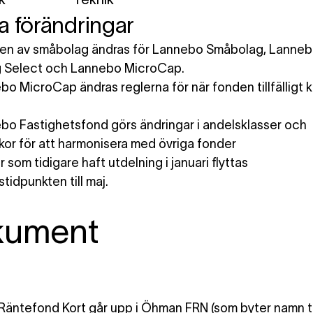
a förändringar
nen av småbolag ändras för Lannebo Småbolag, Lanne
 Select och Lannebo MicroCap.
bo MicroCap ändras reglerna för när fonden tillfälligt 
bo Fastighetsfond görs ändringar i andelsklasser och
llkor för att harmonisera med övriga fonder
 som tidigare haft utdelning i januari flyttas
tidpunkten till maj.
kument
äntefond Kort går upp i Öhman FRN (som byter namn ti