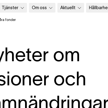
Tjänster
Om oss
Aktuellt
Hållbarhe
åra fonder
yheter om
sioner och
mnändringar