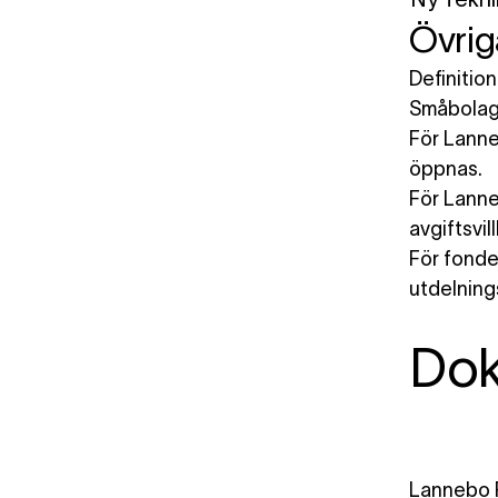
Övrig
Definitio
Småbolag
För Lanne
öppnas.
För Lanne
avgiftsvi
För fonder
utdelnings
Do
Lannebo R