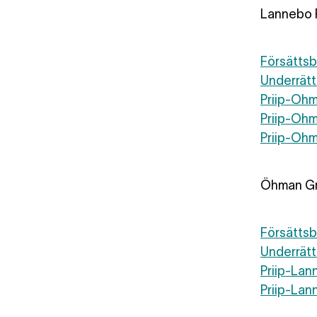
Lannebo 
Försättsb
Underrätt
Priip-Oh
Priip-Oh
Priip-Oh
Öhman Gr
Försätts
Underrätt
Priip-La
Priip-La