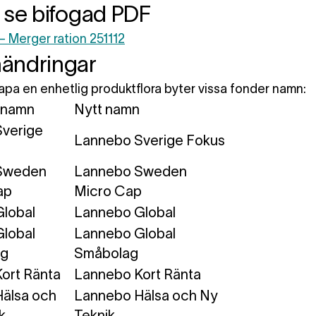
 se bifogad PDF
 Merger ration 251112
ändringar
kapa en enhetlig produktflora byter vissa fonder namn:
 namn
Nytt namn
verige
Lannebo Sverige Fokus
Sweden
Lannebo Sweden
ap
Micro Cap
lobal
Lannebo Global
lobal
Lannebo Global
ag
Småbolag
ort Ränta
Lannebo Kort Ränta
älsa och
Lannebo Hälsa och Ny
k
Teknik