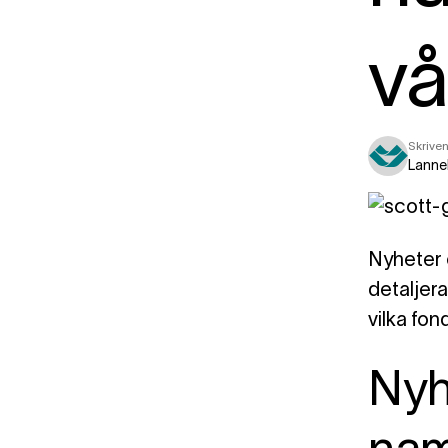
vå
Skriven
Lanne
Nyheter 
detaljer
vilka fo
Nyh