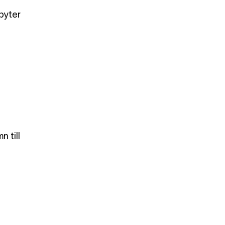
byter
 till