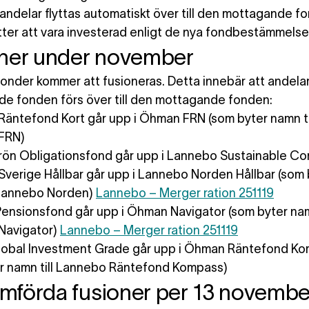
andelar flyttas automatiskt över till den mottagande f
tter att vara investerad enligt de nya fondbestämmelse
ner under november
 fonder kommer att fusioneras. Detta innebär att andelar
de fonden förs över till den mottagande fonden:
Räntefond Kort
går upp i
Öhman FRN
(som byter namn ti
FRN
)
ön Obligationsfond
går upp i
Lannebo Sustainable Co
verige Hållbar
går upp i
Lannebo Norden Hållbar
(som 
Lannebo Norden
)
Lannebo – Merger ration 251119
Pensionsfond
går upp i
Öhman Navigator
(som byter namn
Navigator
)
Lannebo – Merger ration 251119
obal Investment Grade
går upp i
Öhman Räntefond Ko
r namn till
Lannebo Räntefond Kompass
)
förda fusioner per 13 novembe