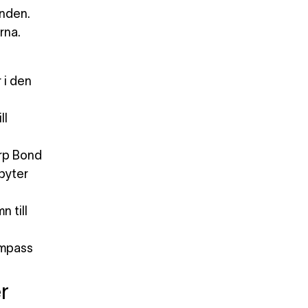
onden.
rna.
 i den
ll
rp Bond
byter
 till
mpass
r