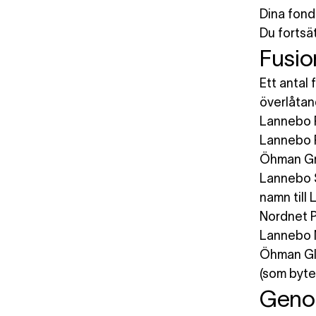
Dina fond
Du fortsä
Fusio
Ett antal
överlåtan
Lannebo 
Lannebo 
Öhman Gr
Lannebo S
namn till
Nordnet 
Lannebo 
Öhman Gl
(som byte
Genom