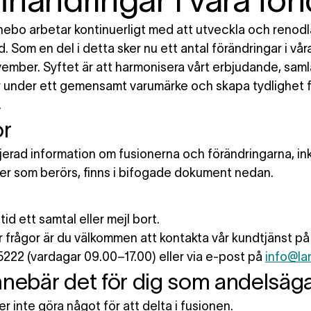
nändringar i våra fon
nebo arbetar kontinuerligt med att utveckla och renodl
 Som en del i detta sker nu ett antal förändringar i vår
ember. Syftet är att harmonisera vårt erbjudande, saml
 under ett gemensamt varumärke och skapa tydlighet f
.
or
jerad information om fusionerna och förändringarna, in
der som berörs, finns i bifogade dokument nedan.
ltid ett samtal eller mejl bort.
 frågor är du välkommen att kontakta vår kundtjänst på
222 (vardagar 09.00–17.00) eller via e-post på
info@la
nnebär det för dig som andelsäg
 inte göra något för att delta i fusionen.