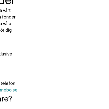
der
a vårt
a fonder
a våra
ör dig
klusive
 telefon
nnebo.se
.
are?