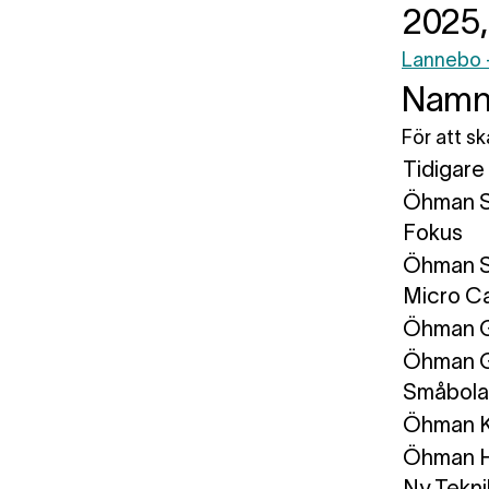
2025,
Lannebo –
Namn
För att s
Tidigare
Öhman S
Fokus
Öhman 
Micro C
Öhman G
Öhman G
Småbol
Öhman K
Öhman H
Ny Tekni