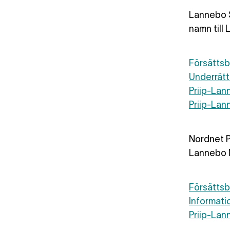
Lannebo S
namn till
Försättsb
Underrätt
Priip-La
Priip-La
Nordnet P
Lannebo 
Försätts
Informati
Priip-La