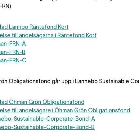
FRN)
lad Lannbo Räntefond Kort
else till andelsägarna i Räntefond Kort
man-FRN-A
man-FRN-B
man-FRN-C
ön Obligationsfond går upp i Lannebo Sustainable Co
blad Öhman Grön Obligationsfond
else till andelsägare i Öhman Grön Obligationsfond
nnebo-Sustainable-Corporate-Bond-A
nnebo-Sustainable-Corporate-Bond-B