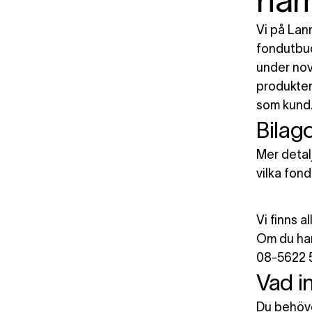
nam
Vi på Lan
fondutbud.
under nov
produkter
som kund
Bilag
Mer detal
vilka fon
Vi finns al
Om du har
08-5622 5
Vad i
Du behöver