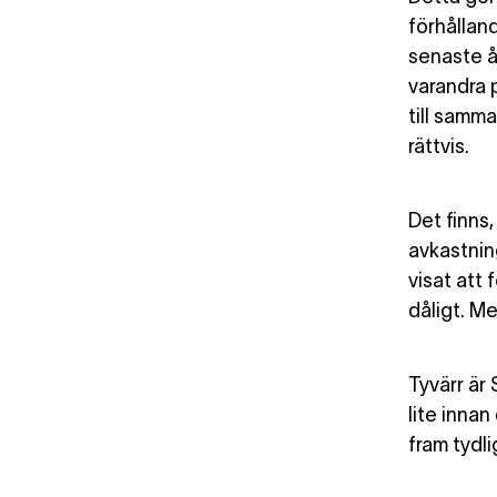
förhålland
senaste å
varandra p
till samma
rättvis.
Det finns,
avkastnin
visat att
dåligt. M
Tyvärr är
lite innan
fram tydli