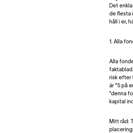
Det enkla 
de flesta 
håll i er,
1. Alla fo
Alla fond
faktablad
risk efter
är ”5 på e
”denna fon
kapital in
Mitt råd:
placering