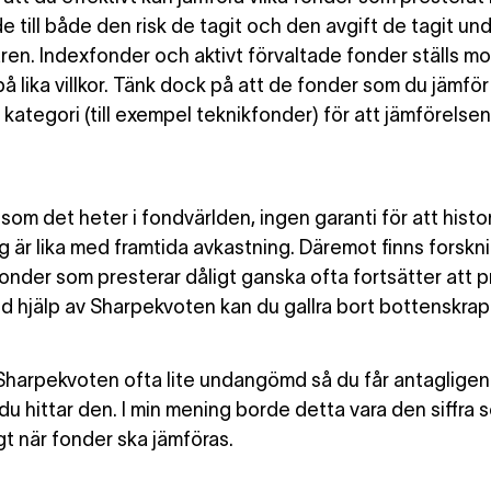
e till både den risk de tagit och den avgift de tagit un
ren. Indexfonder och aktivt förvaltade fonder ställs mo
å lika villkor. Tänk dock på att de fonder som du jämför
 kategori (till exempel teknikfonder) för att jämförelsen
 som det heter i fondvärlden, ingen garanti för att histo
g är lika med framtida avkastning. Däremot finns forsk
 fonder som presterar dåligt ganska ofta fortsätter att 
ed hjälp av Sharpekvoten kan du gallra bort bottenskrap
 Sharpekvoten ofta lite undangömd så du får antagligen
 du hittar den. I min mening borde detta vara den siffra 
gt när fonder ska jämföras.