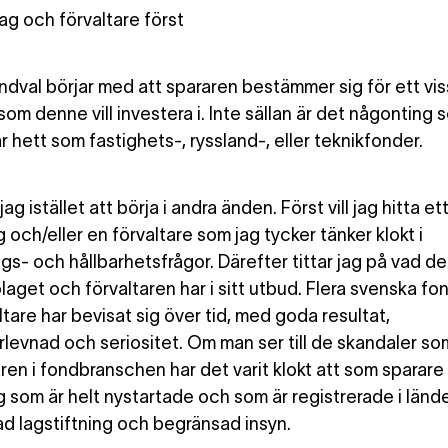
lag och förvaltare först
dval börjar med att spararen bestämmer sig för ett vis
om denne vill investera i. Inte sällan är det någonting 
 hett som fastighets-, ryssland-, eller teknikfonder.
jag istället att börja i andra änden. Först vill jag hitta et
och/eller en förvaltare som jag tycker tänker klokt i
gs- och hållbarhetsfrågor. Därefter tittar jag på vad det
laget och förvaltaren har i sitt utbud. Flera svenska f
tare har bevisat sig över tid, med goda resultat,
rlevnad och seriositet. Om man ser till de skandaler som
ren i fondbranschen har det varit klokt att som sparare
 som är helt nystartade och som är registrerade i länd
d lagstiftning och begränsad insyn.