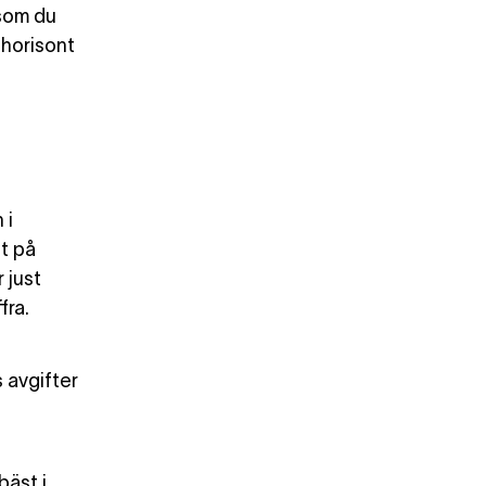
 som du
shorisont
 i
t på
 just
fra.
 avgifter
bäst i