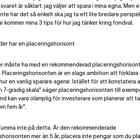
svaret är såklart: jag väljer att spara i mina egna. Men 
inte har det så enkelt ska jag ta ett lite bredare perspek
 här kommer mina 3 tips för hur jag tänker kring fondval.
nder har en placeringshorisont
er måste ha med en rekommenderad placeringshorisont i
. Placeringshorisonten är en slags ambition att förklara
 hur en vanlig sparare agerar. Istället för att konstatera a
n 7-gradig skala” säger placeringshorisonten till exempe
d kan vara olämplig för investerare som planerar att ta 
om fem år”.
 Tumma inte på detta. Är den rekommenderade
shorisonten mer än 5 år, placera inte pengar som du pla