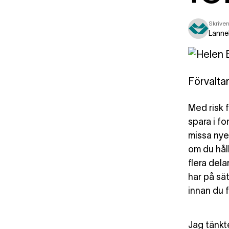
Skriven
Lanne
Förvalta
Med risk f
spara i f
missa nye
om du håll
flera del
har på sät
innan du f
Jag tänkte