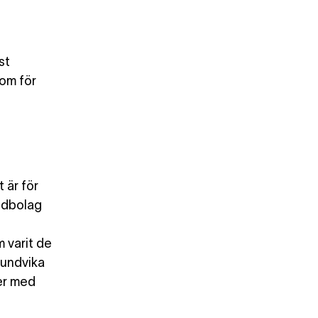
st
som för
t
 är för
ondbolag
 varit de
 undvika
er med