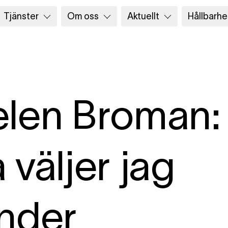
Tjänster
Om oss
Aktuellt
Hållbarhe
len Broman:
 väljer jag
nder