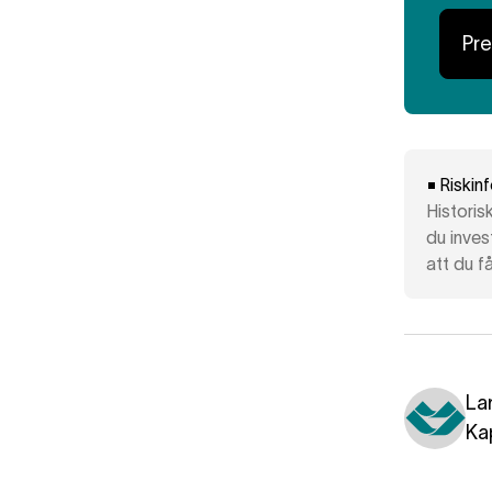
Pr
Riskin
Historis
du inves
att du få
La
Ka