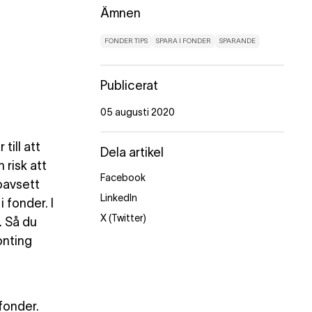
Ämnen
FONDER TIPS
SPARA I FONDER
SPARANDE
Publicerat
05 augusti 2020
till att
Dela artikel
 risk att
Facebook
oavsett
LinkedIn
 fonder. I
X (Twitter)
. Så du
onting
 fonder.