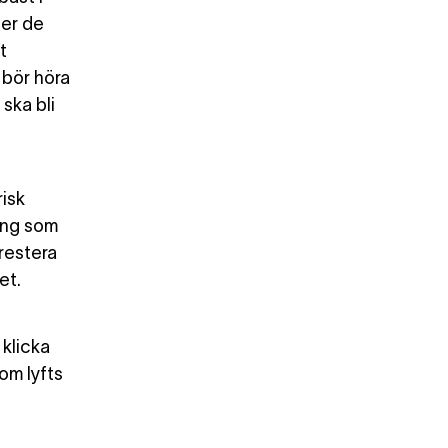
der de
t
 bör höra
 ska bli
risk
ning som
prestera
et.
 klicka
som lyfts