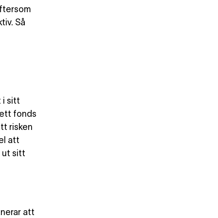
eftersom
tiv. Så
 sitt
 ett fonds
tt risken
l att
ut sitt
nerar att