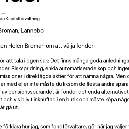
 av
bo Kapitalförvaltning
ren Helen Broman om att välja fonder
ör att tala i egen sak:
Det finns många goda anledningar 
onder. Riskspridning, enkla automatiserade köp och ingen
missioner i direktägda aktier för att nämna några. Men 
er med eller inte måste du liksom de flesta andra spara i
ar av pensionssparandet är fonder det enda alternativet
t och vis blivit inknuffad i en butik och måste köpa någ
år gå ut.
 förklara hur jag, som fondförvaltare, gör när jag väljer