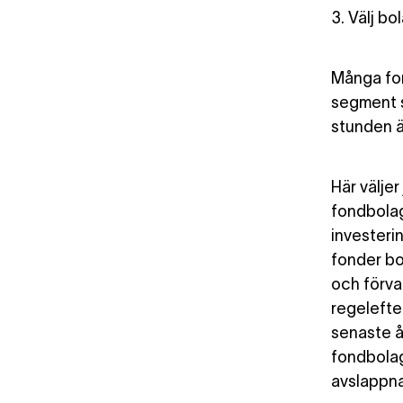
3. Välj bo
Många fon
segment s
stunden är
Här väljer 
fondbolag 
investerin
fonder bo
och förval
regelefte
senaste å
fondbolag
avslappna