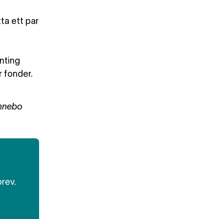
tta ett par
nting
r fonder.
annebo
brev.