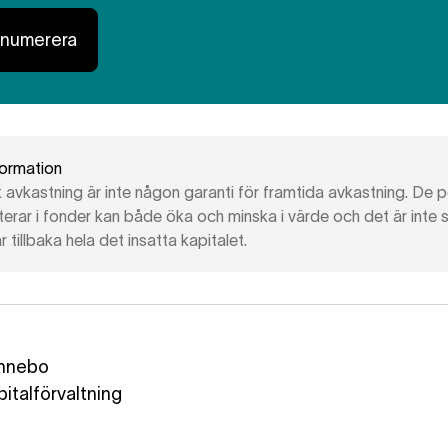
enumerera
formation
k avkastning är inte någon garanti för framtida avkastning. De 
terar i fonder kan både öka och minska i värde och det är inte 
r tillbaka hela det insatta kapitalet.
nnebo
pitalförvaltning