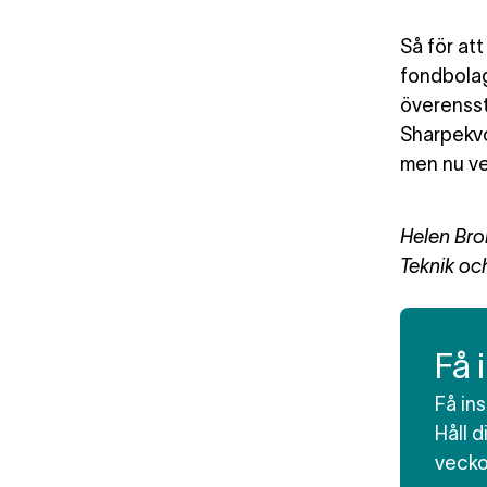
Så för att
fondbolag
överensst
Sharpekvo
men nu vet
Helen Bro
Teknik oc
Få 
Få in
Håll 
veck