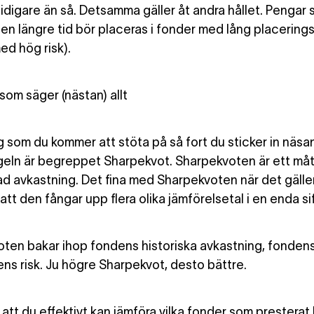
idigare än så. Detsamma gäller åt andra hållet. Pengar
 en längre tid bör placeras i fonder med lång placering
ed hög risk).
som säger (nästan) allt
 som du kommer att stöta på så fort du sticker in näsan
eln är begreppet Sharpekvot. Sharpekvoten är ett måt
rad avkastning. Det fina med Sharpekvoten när det gäller
att den fångar upp flera olika jämförelsetal i en enda sif
ten bakar ihop fondens historiska avkastning, fondens
ns risk. Ju högre Sharpekvot, desto bättre.
att du effektivt kan jämföra vilka fonder som presterat 