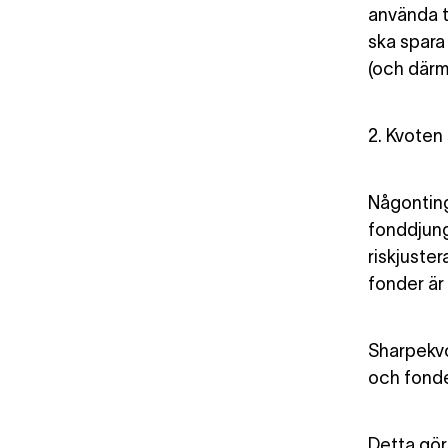
använda t
ska spara
(och därm
2. Kvoten 
Någonting
fonddjung
riskjuste
fonder är 
Sharpekvo
och fonde
Detta gör 