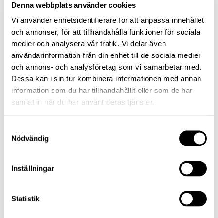
fonddistributörer
Denna webbplats använder cookies
Vi använder enhetsidentifierare för att anpassa innehållet
21 november 2017
och annonser, för att tillhandahålla funktioner för sociala
Läs mer
medier och analysera vår trafik. Vi delar även
användarinformation från din enhet till de sociala medier
och annons- och analysföretag som vi samarbetar med.
Nyheter
Dessa kan i sin tur kombinera informationen med annan
information som du har tillhandahållit eller som de har
Lannebo Fonder rankas högst bland Sveriges
samlat in när du har använt deras tjänster.
finansiella rådgivare
08 mars 2017
Samtyckesval
Nödvändig
Läs mer
Inställningar
Nyheter
”Aktiv förvaltning tål att granskas” –
Statistik
debattartikel i Dagens Industri