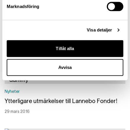
10 februari 2017
Marknadsföring
Läs mer
Visa detaljer
Nyheter
Världens bästa teknologifond
Tillåt alla
21 oktober 2016
Läs mer
Avvisa
Nyheter
Ytterligare utmärkelser till Lannebo Fonder!
29 mars 2016
Läs mer