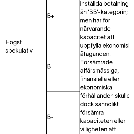
inställda betalningar
än ’BB’-kategorin;
B+
men har för
närvarande
kapacitet att
Högst
uppfylla ekonomisk
spekulativ
åtaganden.
Försämrade
B
affärsmässiga,
finansiella eller
ekonomiska
förhållanden skulle
dock sannolikt
försämra
B-
kapaciteten eller
villigheten att