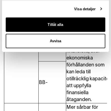
än andra i samma
kategori. Dock
Visa detaljer
exponerad mot
pågående
Tillåt alla
osäkerheter eller
andra negativa
Spekulativ
BB
Avvisa
affärsmässiga,
finansiella, eller
ekonomiska
förhållanden som
kan leda till
otillräcklig kapacitet
BB-
att uppfylla
finansiella
åtaganden.
Mer sårbar för