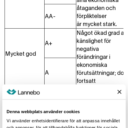
sina ekonomiska
åtaganden och
förpliktelser
AA-
är mycket stark.
Något ökad grad av
känslighet för
A+
negativa
Mycket god
förändringar i
ekonomiska
A
förutsättningar; doc
fortsatt
med stark förmåga
att uppfylla sina
A-
åtaganden och
Denna webbplats använder cookies
förpliktelser.
Vi använder enhetsidentifierare för att anpassa innehållet
Den finansiella
och annonser, för att tillhandahålla funktioner för sociala