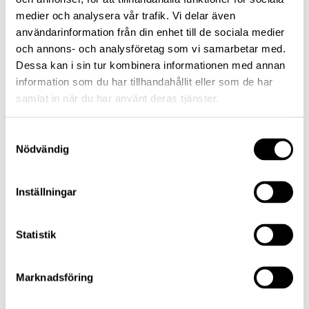
motståndskraften
medier och analysera vår trafik. Vi delar även
BBB+
är god till
användarinformation från din enhet till de sociala medier
adekvat. Försämrad
och annons- och analysföretag som vi samarbetar med.
ekonomiska
God/Adekvat
Dessa kan i sin tur kombinera informationen med annan
förutsättningar eller
information som du har tillhandahållit eller som de har
samlat in när du har använt deras tjänster.
förändrade
BBB
omständigheter är
Samtyckesval
dock mer benägna
Nödvändig
att leda till en
försvagad förmåga
Inställningar
att uppfylla
BBB-
finansiella
förpliktelser.
Statistik
Gäldenären
är mindre känslig för
Marknadsföring
inställda betalningar
BB+