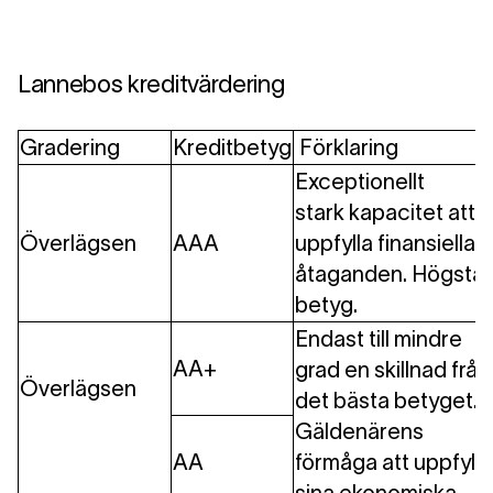
Lannebos kreditvärdering
Gradering
Kreditbetyg
Förklaring
Exceptionellt
stark kapacitet att
Överlägsen
AAA
uppfylla finansiella
åtaganden. Högsta
betyg.
Endast till mindre
AA+
grad en skillnad från
Överlägsen
det bästa betyget.
Gäldenärens
AA
förmåga att uppfylla