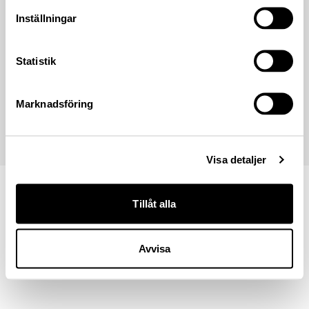
Inställningar
Kontakta oss
Följ Lannebo
08-5622 5222
Linkedin
Statistik
info@lannebo.se
Instagram
Youtube
Marknadsföring
Visa detaljer
Tillåt alla
Avvisa