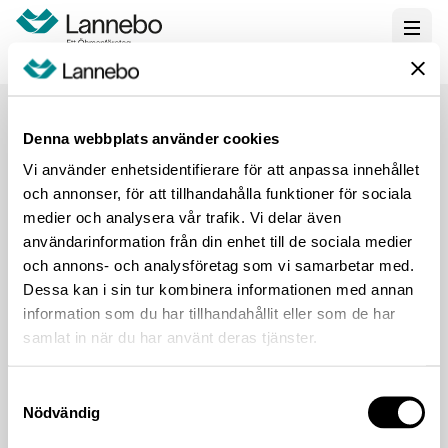
Start
Funds
Öhman Marknad Sverige Bred
Denna webbplats använder cookies
Vi använder enhetsidentifierare för att anpassa innehållet
och annonser, för att tillhandahålla funktioner för sociala
medier och analysera vår trafik. Vi delar även
användarinformation från din enhet till de sociala medier
Om Lannebo
Information
och annons- och analysföretag som vi samarbetar med.
Om oss
Legal information
Dessa kan i sin tur kombinera informationen med annan
information som du har tillhandahållit eller som de har
Våra fonder
Villkor
samlat in när du har använt deras tjänster.
Kontakta oss
Cookies
Press och media
Integritetspolicy
Samtyckesval
Nödvändig
Switch to English
Tillgänglighetsredogörelse