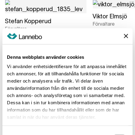
Viktor Elmsjö
Stefan Kopperud
Förvaltare
Förvaltare
Läs mer
Läs mer
Exponering
Denna webbplats använder cookies
Vi använder enhetsidentifierare för att anpassa innehållet
Största länder
Största brancher
Största innehav
och annonser, för att tillhandahålla funktioner för sociala
medier och analysera vår trafik. Vi delar även
Sverige
88.7
%
användarinformation från din enhet till de sociala medier
och annons- och analysföretag som vi samarbetar med.
Dessa kan i sin tur kombinera informationen med annan
Norge
5.2
%
information som du har tillhandahållit eller som de har
samlat in när du har använt deras tjänster.
Finland
2.0
%
Samtyckesval