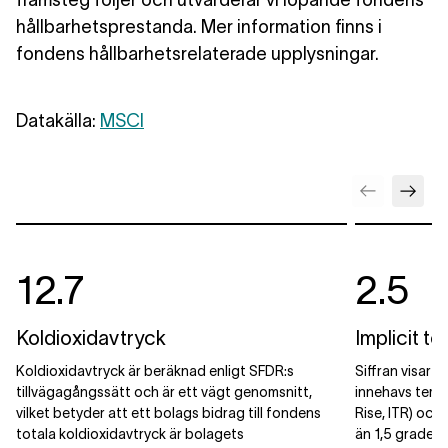
framsteg följer och utvärderar vi löpande fondens
hållbarhetsprestanda. Mer information finns i
fondens hållbarhetsrelaterade upplysningar.
Datakälla:
MSCI
12.7
2.5
Koldioxidavtryck
Implicit t
Koldioxidavtryck är beräknad enligt SFDR:s
Siffran visar 
tillvägagångssätt och är ett vägt genomsnitt,
innehavs temp
vilket betyder att ett bolags bidrag till fondens
Rise, ITR) och 
totala koldioxidavtryck är bolagets
än 1,5 grader 