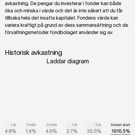
avkastning. De pengar du investerar i fonder kan både
öka och minska i värde och det är inte säkert att du får
tillbaka hela det insatta kapitalet. Fondens värde kan
variera kraftigt på grund av dess sammansättning och de
förvaltningsmetoder fondbolaget använder sig av.
Historisk avkastning
Laddar diagram
I år
1 mån
3 mån
1 år
3 år
Sedan start
4.6%
1.4%
4.6%
2.7%
35.5%
1916.5%