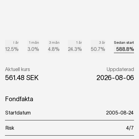
I år
1 mån
3 mån
1 år
3 år
Sedan start
12.5%
3.0%
4.8%
24.3%
50.7%
588.8%
Aktuell kurs
Uppdaterad
561.48 SEK
2026-08-06
Fondfakta
Startdatum
2005-08-24
Risk
4/7