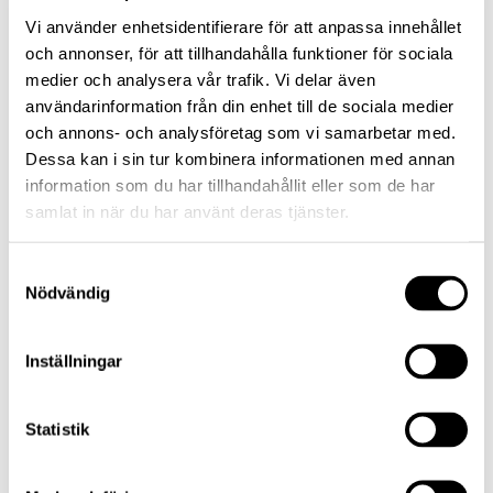
Vi använder enhetsidentifierare för att anpassa innehållet
Schweiz
3.1
%
och annonser, för att tillhandahålla funktioner för sociala
medier och analysera vår trafik. Vi delar även
användarinformation från din enhet till de sociala medier
Storbritannien
1.9
%
och annons- och analysföretag som vi samarbetar med.
Dessa kan i sin tur kombinera informationen med annan
Finland
0.9
%
information som du har tillhandahållit eller som de har
samlat in när du har använt deras tjänster.
Kanada
0.1
%
Samtyckesval
Nödvändig
Tyskland
0.1
%
Likviditet
0.8
%
Inställningar
Uppdaterad
2026-07-31
Statistik