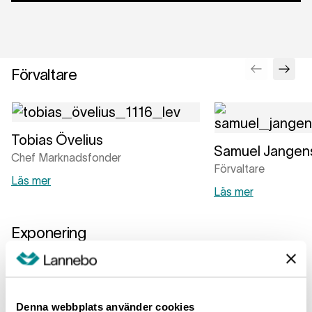
Förvaltare
Tobias Övelius
Samuel Jangens
Chef Marknadsfonder
Förvaltare
Läs mer
Läs mer
Exponering
Största länder
Största brancher
Största innehav
Sverige
93.1
%
Denna webbplats använder cookies