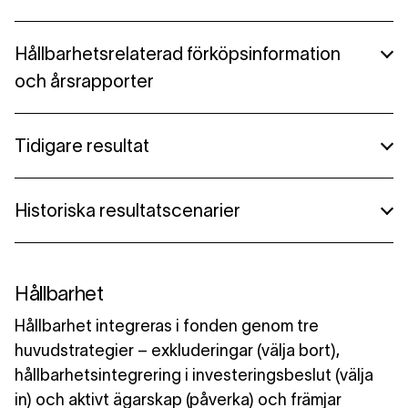
Halvårsredogörelse 2025
Hållbarhetsrelaterade upplysningar
Hållbarhetsrelaterad förköpsinformation
och årsrapporter
Hållbarhetsrapport
Tidigare resultat
Hållbarhetsrelaterad förköpsinformation
Tidigare resultat
Historiska resultatscenarier
Historiska resultatscenarier
Hållbarhet
Hållbarhet integreras i fonden genom tre
huvudstrategier – exkluderingar (välja bort),
hållbarhetsintegrering i investeringsbeslut (välja
in) och aktivt ägarskap (påverka) och främjar