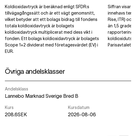
Koldioxidavtryck är beräknad enligt SFDR:s
Siffran visar 
tillvägagångssätt och är ett vägt genomsnitt,
innehavs temp
vilket betyder att ett bolags bidrag till fondens
Rise, ITR) och 
totala koldioxidavtryck är bolagets
än 1,5 grader 
koldioxidavtryck multiplicerat med dess vikt i
rapporteringsti
fonden. Ett bolags koldioxidavtryck är bolagets
koldioxidutsläp
Scope 1+2 dividerat med företagesvärdet (EV) i
Parisavtalet.
EUR.
Övriga andelsklasser
Andelsklass
Lannebo Marknad Sverige Bred B
Kurs
Kursdatum
208.6SEK
2026-08-06