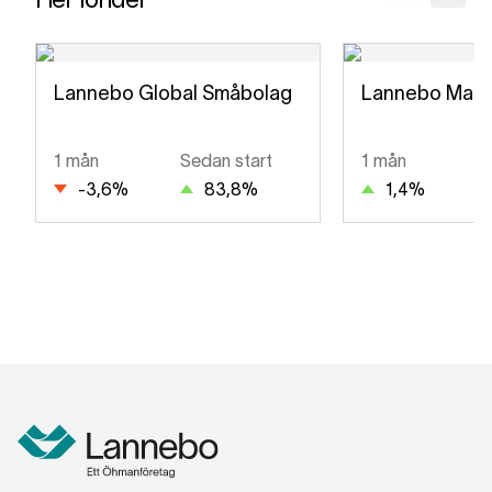
Lannebo Global Småbolag
Lannebo Mark
1 mån
Sedan start
1 mån
-3,6
%
83,8
%
1,4
%