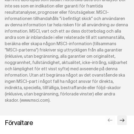
inte ses som en indikation eller garanti för framtida
resultatanalyser, prognoser eller förutsägelser. MSCI-
informationen tillhandahålls ”i befintligt skick” och användaren
av denna information tar hela risken för all användning av denna
information. MSCI, vart och ett av dess dotterbolag och alla
andra som är inblandade i eller relaterade till att sammanställa,
beräkna eller skapa någon MSCI-information (tillsammans
"MSCI-parterna") friskriver sig uttryckligen från alla garantier
(inklusive, utan begränsning, alla garantier om originalitet,
noggrannhet, fullständighet, aktualitet, icke-intrång, säljbarhet
och lämplighet för ett visst syfte) med avseende på denna
information. Utan att begränsa något av det ovanstående ska
ingen MSCI-part i något fall ha något ansvar för direkta,
indirekta, speciella, tillfälliga, bestraffande eller följd-skador
(inklusive, utan begränsning, förlorade vinster) eller andra
skador. (www.msci.com).
Förvaltare