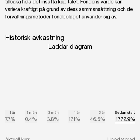
tillbaka hela det insatta kapitalet. Fondens värde kan
variera kraftigt på grund av dess sammansättning och de
förvaltningsmetoder fondbolaget använder sig av.
Historisk avkastning
Laddar diagram
I år
1 mån
3 mån
1 år
3 år
Sedan start
7.7%
0.4%
3.8%
17.1%
46.5%
1772.9%
Aktuell kurs
Uppdaterad