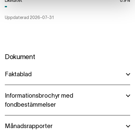
Likviditet
0.9
%
Uppdaterad
2026-07-31
Dokument
Faktablad
Lannebo Global Growth A
Informationsbrochyr med
fondbestämmelser
Lannebo Global Growth B
Lannebo Global Growth C
Informationsbroschyr Lannebo Global Growth
Månadsrapporter