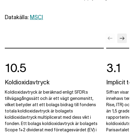
Datakälla:
MSCI
10.5
3.1
Koldioxidavtryck
Implicit t
Koldioxidavtryck är beräknad enligt SFDR:s
Siffran visar 
tillvägagångssätt och är ett vägt genomsnitt,
innehavs temp
vilket betyder att ett bolags bidrag till fondens
Rise, ITR) och 
totala koldioxidavtryck är bolagets
än 1,5 grader 
koldioxidavtryck multiplicerat med dess vikt i
rapporteringsti
fonden. Ett bolags koldioxidavtryck är bolagets
koldioxidutsläp
Scope 1+2 dividerat med företagesvärdet (EV) i
Parisavtalet.