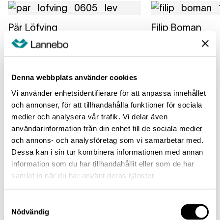
Pär Löfving
Filip Boman
Förvaltare
Förvaltare
Läs mer
Läs mer
Denna webbplats använder cookies
Exponering
Vi använder enhetsidentifierare för att anpassa innehållet
och annonser, för att tillhandahålla funktioner för sociala
Största länder
Största brancher
Största innehav
medier och analysera vår trafik. Vi delar även
användarinformation från din enhet till de sociala medier
USA
48.4
%
och annons- och analysföretag som vi samarbetar med.
Dessa kan i sin tur kombinera informationen med annan
Cayman Islands
9.9
%
information som du har tillhandahållit eller som de har
samlat in när du har använt deras tjänster.
Taiwan
8.3
%
Samtyckesval
Nödvändig
Japan
7.4
%